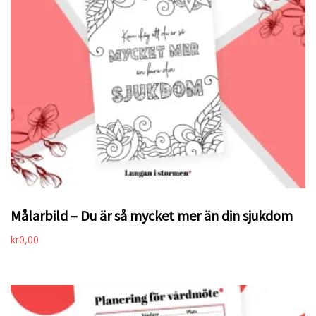
Målarbild – Du är så mycket mer än din sjukdom
kr
0,00