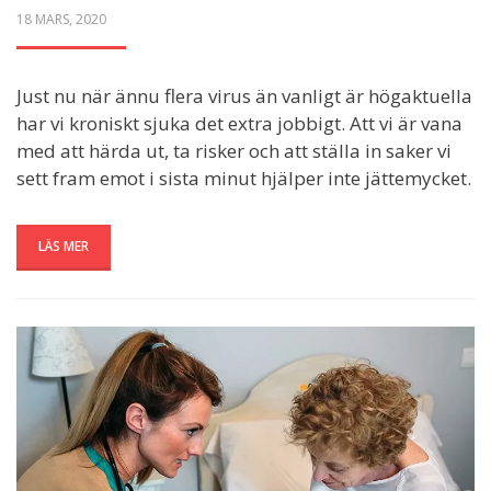
POSTED
18 MARS, 2020
ON
Just nu när ännu flera virus än vanligt är högaktuella
har vi kroniskt sjuka det extra jobbigt. Att vi är vana
med att härda ut, ta risker och att ställa in saker vi
sett fram emot i sista minut hjälper inte jättemycket.
LÄS MER