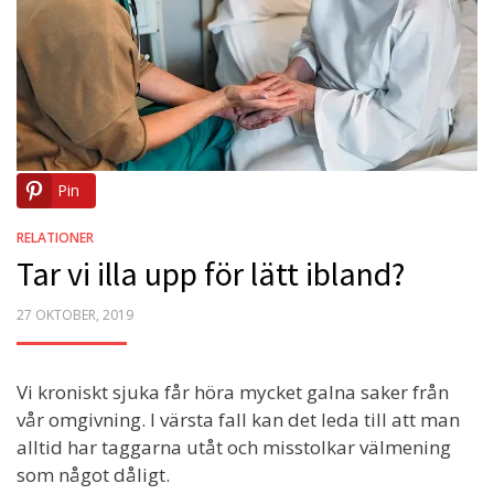
Pin
RELATIONER
Tar vi illa upp för lätt ibland?
POSTED
27 OKTOBER, 2019
ON
Vi kroniskt sjuka får höra mycket galna saker från
vår omgivning. I värsta fall kan det leda till att man
alltid har taggarna utåt och misstolkar välmening
som något dåligt.