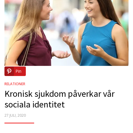
Pin
RELATIONER
Kronisk sjukdom påverkar vår
sociala identitet
POSTED
27 JULI, 2020
ON