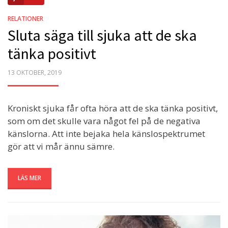
RELATIONER
Sluta säga till sjuka att de ska
tänka positivt
POSTED
13 OKTOBER, 2019
ON
Kroniskt sjuka får ofta höra att de ska tänka positivt,
som om det skulle vara något fel på de negativa
känslorna. Att inte bejaka hela känslospektrumet
gör att vi mår ännu sämre.
LÄS MER