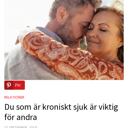
Pin
RELATIONER
Du som är kroniskt sjuk är viktig
för andra
POSTED
11 SEPTEMBER, 2019