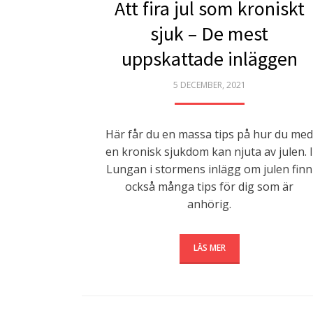
Att fira jul som kroniskt
sjuk – De mest
uppskattade inläggen
POSTED
5 DECEMBER, 2021
ON
Här får du en massa tips på hur du med
en kronisk sjukdom kan njuta av julen. I
Lungan i stormens inlägg om julen finn
också många tips för dig som är
anhörig.
LÄS MER