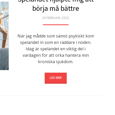
börja må bättre
POSTED
20 FEBRUARI, 2022
ON
När jag mådde som sämst psykiskt kom
spelandet in som en räddare i nöden.
Idag är spelandet en viktig del i
vardagen för att orka hantera min
kroniska sjukdom.
LÄS MER