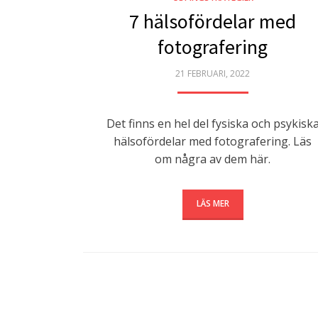
7 hälsofördelar med
fotografering
POSTED
21 FEBRUARI, 2022
ON
Det finns en hel del fysiska och psykisk
hälsofördelar med fotografering. Läs
om några av dem här.
LÄS MER