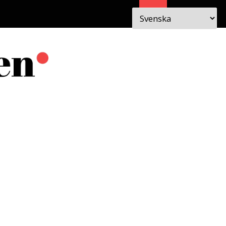
Sök
 I
OM
EN