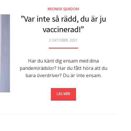
KRONISK SJUKDOM
”Var inte så rädd, du är ju
vaccinerad!”
POSTED
2 OKTOBER, 2021
ON
Har du känt dig ensam med dina
pandemirädslor? Har du fått höra att du
bara överdriver? Du är inte ensam.
LÄS MER