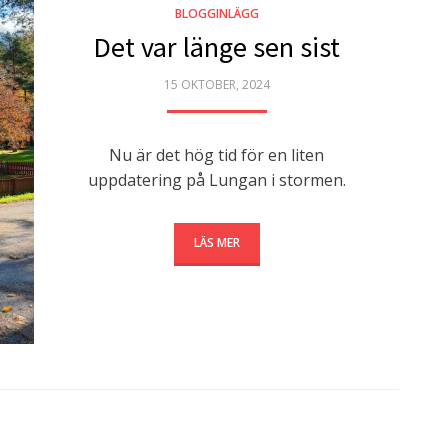
BLOGGINLÄGG
Det var länge sen sist
POSTED
15 OKTOBER, 2024
ON
Nu är det hög tid för en liten
uppdatering på Lungan i stormen.
LÄS MER