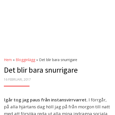
Hem
»
Blogginlägg
»
Det blir bara snurrigare
Det blir bara snurrigare
POSTED
16 FEBRUARI, 2017
ON
Igår tog jag paus från instansvirrvarret.
I förrgår,
på alla hjärtans dag höll jag på från morgon till natt
med att försöka reda ut alla mina indragna sociala