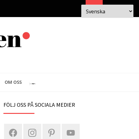
Sök
 I
OM
OM OSS
EN
FÖLJ OSS PÅ SOCIALA MEDIER