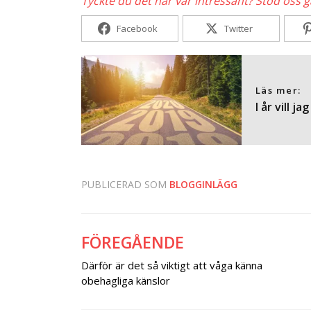
Tyckte du det här var intressant? Stöd oss 
Facebook
Twitter
Läs mer:
I år vill j
PUBLICERAD SOM
BLOGGINLÄGG
FÖREGÅENDE
Inläggsnavigering
Därför är det så viktigt att våga känna
obehagliga känslor