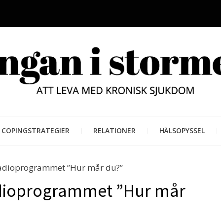
LUNGAN
ATT LEVA MED KRONISK SJUKD
COPINGSTRATEGIER
RELATIONER
HÄLSOPYSSEL
STORM
radioprogrammet ”Hur mår du?”
adioprogrammet ”Hur mår