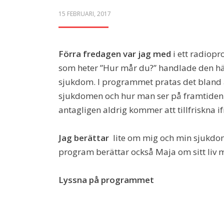
POSTED
15 FEBRUARI, 2017
ON
Förra fredagen var jag med
i ett radiop
som heter ”Hur mår du?” handlade den hä
sjukdom. I programmet pratas det bland 
sjukdomen och hur man ser på framtiden
antagligen aldrig kommer att tillfriskna if
Jag berättar
lite om mig och min sjukdom
program berättar också Maja om sitt liv 
Lyssna på programmet