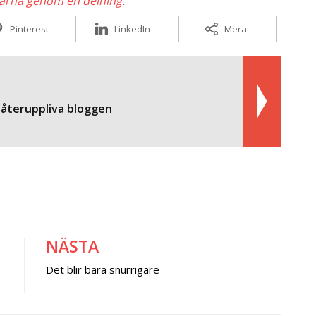
gärna genom en delning.
Pinterest
LinkedIn
Mera
ag återuppliva bloggen
NÄSTA
Det blir bara snurrigare