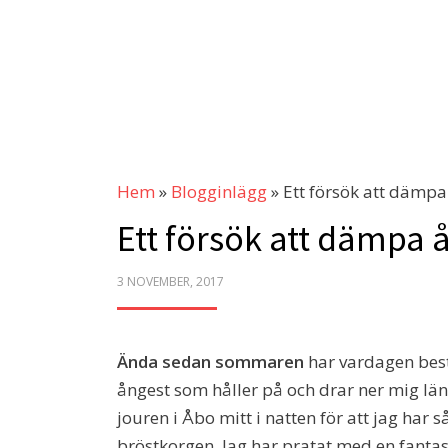
Hem
»
Blogginlägg
»
Ett försök att dämp
Ett försök att dämpa 
POSTED
3 NOVEMBER, 2017
ON
Ända sedan sommaren
har vardagen best
ångest som håller på och drar ner mig läng
jouren i Åbo mitt i natten för att jag har 
bröstkorgen. Jag har pratat med en fantas