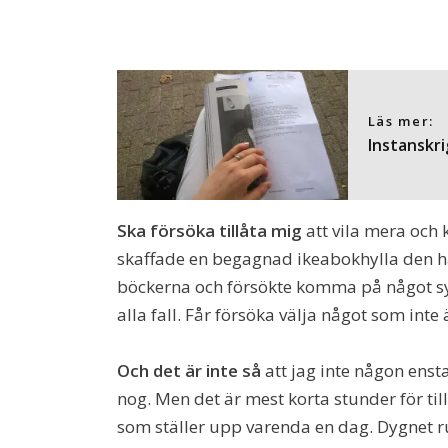
Läs mer:
Instanskr
Ska försöka tillåta mig
att vila mera och 
skaffade en begagnad ikeabokhylla den hä
böckerna och försökte komma på något syst
alla fall. Får försöka välja något som inte
Och det är inte så
att jag inte någon enst
nog. Men det är mest korta stunder för til
som ställer upp varenda en dag. Dygnet r