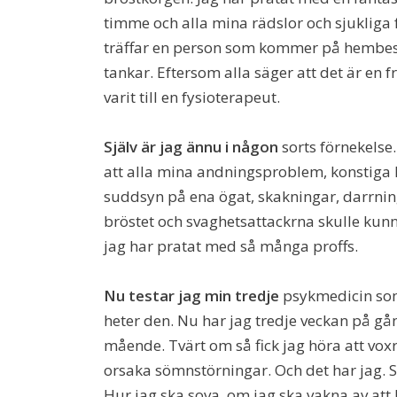
timme och alla mina rädslor och sjukliga f
träffar en person som kommer på hembesök
tankar. Eftersom alla säger att det är en 
varit till en fysioterapeut.
Själv är jag ännu i någon
sorts förnekelse
att alla mina andningsproblem, konstiga k
suddsyn på ena ögat, skakningar, darrnin
bröstet och svaghetsattackrna skulle kunn
jag har pratat med så många proffs.
Nu testar jag min tredje
psykmedicin som
heter den. Nu har jag tredje veckan på gån
mående. Tvärt om så fick jag höra att vox
orsaka sömnstörningar. Och det har jag. Så
Hur jag ska sova, om jag ska vakna av att