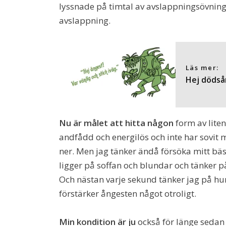
lyssnade på timtal av avslappningsövningar
avslappning.
Läs mer:
Hej dödsån
Nu är målet att hitta någon
form av lite
andfådd och energilös och inte har sovit 
ner. Men jag tänker ändå försöka mitt bäs
ligger på soffan och blundar och tänker p
Och nästan varje sekund tänker jag på hur j
förstärker ångesten något otroligt.
Min kondition är ju
också för länge sedan 