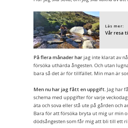
Läs mer:
Vår resa til
På flera månader har
jag inte klarat av n
försöka uthärda ångesten. Och utan lugnan
bara så det är för tillfället. Min man är s
Men nu har jag fått en uppgift.
Jag har få
schema med uppgifter för varje veckodag a
äta och sova eller stå ute på gården och 
Bara för att försöka bryta ut mig ur min o
dödsångesten som får mig att bli till ett r