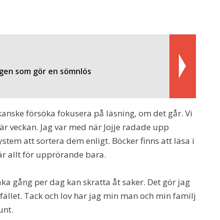
igen som gör en sömnlös
kanske försöka fokusera på läsning, om det går. Vi
r veckan. Jag var med när Jojje radade upp
em att sortera dem enligt. Böcker finns att läsa i
 är allt för upprörande bara.
aka gång per dag kan skratta åt saker. Det gör jag
lfället. Tack och lov har jag min man och min familj
unt.