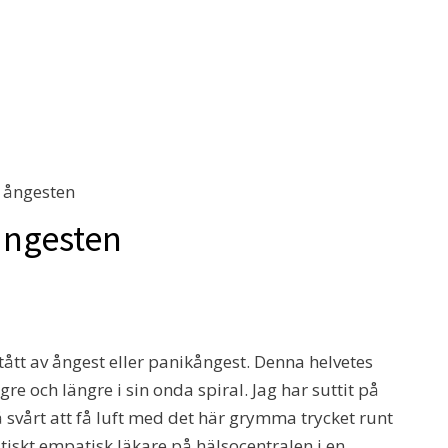
a ångesten
ångesten
ått av ångest eller panikångest. Denna helvetes
re och längre i sin onda spiral. Jag har suttit på
så svårt att få luft med det här grymma trycket runt
tiskt empatisk läkare på hälsocentralen i en