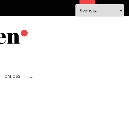
Sök
 I
OM
OM OSS
EN