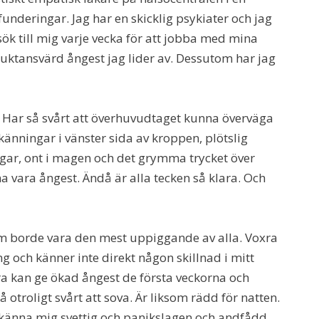
underingar. Jag har en skicklig psykiater och jag
 till mig varje vecka för att jobba med mina
fruktansvärd ångest jag lider av. Dessutom har jag
. Har så svårt att överhuvudtaget kunna överväga
änningar i vänster sida av kroppen, plötslig
gar, ont i magen och det grymma trycket över
a vara ångest. Ändå är alla tecken så klara. Och
 borde vara den mest uppiggande av alla. Voxra
g och känner inte direkt någon skillnad i mitt
ra kan ge ökad ångest de första veckorna och
 otroligt svårt att sova. Är liksom rädd för natten.
 känna mig svettig och panikslagen och andfådd.