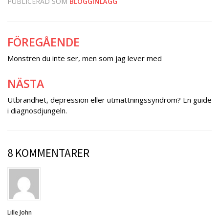
PUBLICERAD SOM
BLOGGINLÄGG
FÖREGÅENDE
Inläggsnavigering
Monstren du inte ser, men som jag lever med
NÄSTA
Utbrändhet, depression eller utmattningssyndrom? En guide
i diagnosdjungeln.
8 KOMMENTARER
Lille John