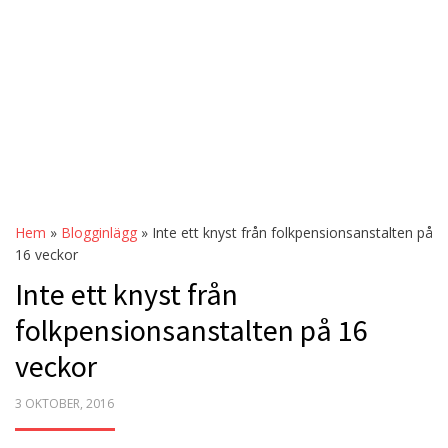
Hem
»
Blogginlägg
»
Inte ett knyst från folkpensionsanstalten på
16 veckor
Inte ett knyst från
folkpensionsanstalten på 16
veckor
POSTED
3 OKTOBER, 2016
ON