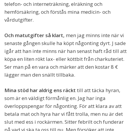
telefon- och interneträkning, elräkning och
hemförsäkring, och förstås mina medicin- och
vårdutgifter.
Och matutgifter så klart,
men jag minns inte när vi
senaste gången skulle ha köpt någonting dyrt. J sade
igår att han inte minns när han senast haft råd till att
köpa en liten rökt lax- eller köttbit från charkuteriet.
Ser man på en vara och märker att den kostar 8 €
lägger man den snällt tillbaka.
Mina stöd har aldrig ens räckt
till att täcka hyran,
som är en väldigt förmånlig en. Jag har inga
överloppspengar för någonting. För att klara av att
betala mat och hyra har vi fått trolla, men nu är det
slut med ess i rockärmen. Sitter febrilt och funderar
på vad vi ska ta oss till nu. Men försöker att inte