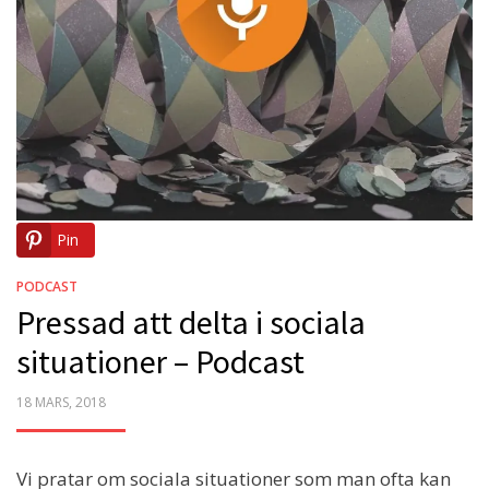
Pin
PODCAST
Pressad att delta i sociala
situationer – Podcast
POSTED
18 MARS, 2018
ON
Vi pratar om sociala situationer som man ofta kan