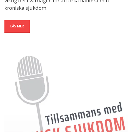
viktig del i vardagen för att orka hantera min
kroniska sjukdom.
LÄS MER