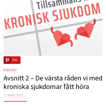
Pin
PODCAST
Avsnitt 2 – De värsta råden vi med
kroniska sjukdomar fått höra
POSTED
11 MARS, 2018
ON