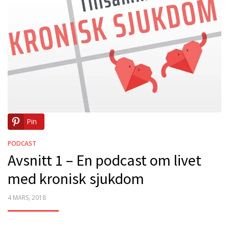
Pin
PODCAST
Avsnitt 1 – En podcast om livet
med kronisk sjukdom
POSTED
4 MARS, 2018
ON