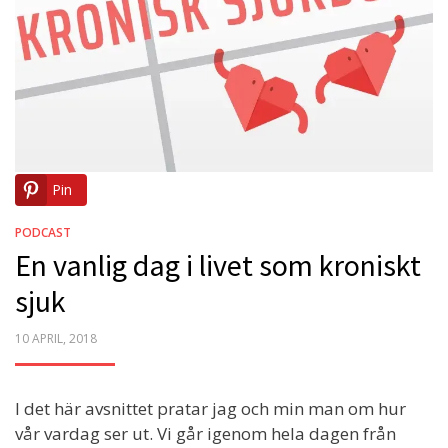
Pin
PODCAST
En vanlig dag i livet som kroniskt
sjuk
POSTED
10 APRIL, 2018
ON
I det här avsnittet pratar jag och min man om hur
vår vardag ser ut. Vi går igenom hela dagen från