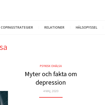
COPINGSTRATEGIER
RELATIONER
HÄLSOPYSSEL
lsa
PSYKISK OHÄLSA
Myter och fakta om
depression
POSTED
4 MAJ, 2020
ON