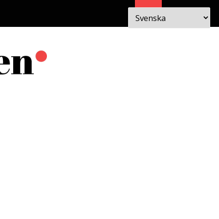
Sök
 I
OM
EN