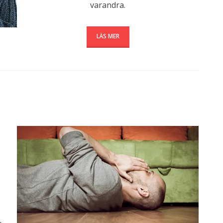
varandra.
LÄS MER