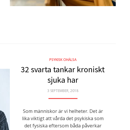
PSYKISK OHÄLSA
32 svarta tankar kroniskt
sjuka har
POSTED
3 SEPTEMBER, 2018
ON
Som människor är vi helheter. Det är
lika viktigt att vårda det psykiska som
det fysiska eftersom båda påverkar