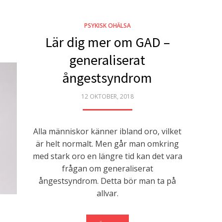
PSYKISK OHÄLSA
Lär dig mer om GAD –
generaliserat
ångestsyndrom
POSTED
12 OKTOBER, 2018
ON
Alla människor känner ibland oro, vilket
är helt normalt. Men går man omkring
med stark oro en längre tid kan det vara
frågan om generaliserat
ångestsyndrom. Detta bör man ta på
allvar.