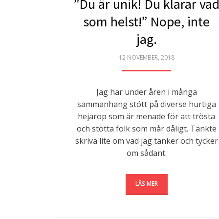
”Du är unik! Du klarar va
som helst!” Nope, inte
jag.
POSTED
12 NOVEMBER, 2018
ON
Jag har under åren i många
sammanhang stött på diverse hurtiga
hejarop som är menade för att trösta
och stötta folk som mår dåligt. Tänkte
skriva lite om vad jag tänker och tycker
om sådant.
LÄS MER