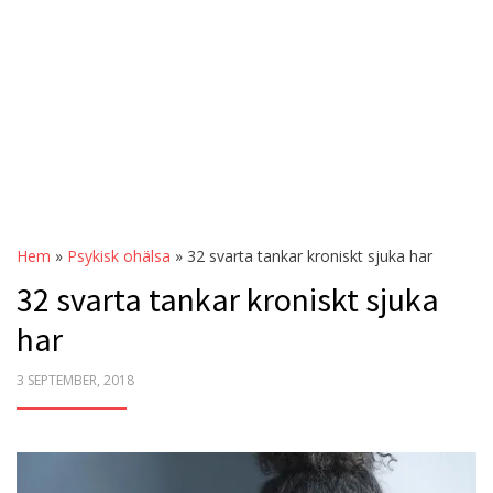
Hem
»
Psykisk ohälsa
»
32 svarta tankar kroniskt sjuka har
32 svarta tankar kroniskt sjuka
har
POSTED
3 SEPTEMBER, 2018
ON