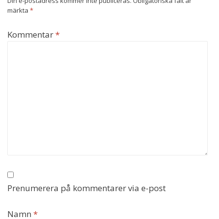
Din e-postadress kommer inte publiceras.
Obligatoriska fält är
märkta
*
Kommentar
*
Prenumerera på kommentarer via e-post
Namn
*