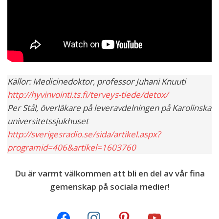
Källor: Medicinedoktor, professor Juhani Knuuti
http://hyvinvointi.ts.fi/terveys-tiede/detox/
Per Stål, överläkare på leveravdelningen på Karolinska
universitetssjukhuset
http://sverigesradio.se/sida/artikel.aspx?
programid=406&artikel=1603760
Du är varmt välkommen att bli en del av vår fina
gemenskap på sociala medier!