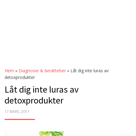
Hem
»
Diagnoser & berättelser
»
Låt dig inte luras av
detoxprodukter
Låt dig inte luras av
detoxprodukter
POSTED
17 MARS, 2017
ON