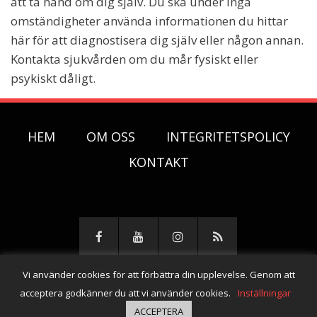
att ta hand om dig själv. Du ska under inga
omständigheter använda informationen du hittar
här för att diagnostisera dig själv eller någon annan.
Kontakta sjukvården om du mår fysiskt eller
psykiskt dåligt.
HEM
OM OSS
INTEGRITETSPOLICY
KONTAKT
Vi använder cookies för att förbättra din upplevelse. Genom att
© Copyright 2026 -
Lungan i stormen
acceptera godkänner du att vi använder cookies.
Inställningar
ACCEPTERA