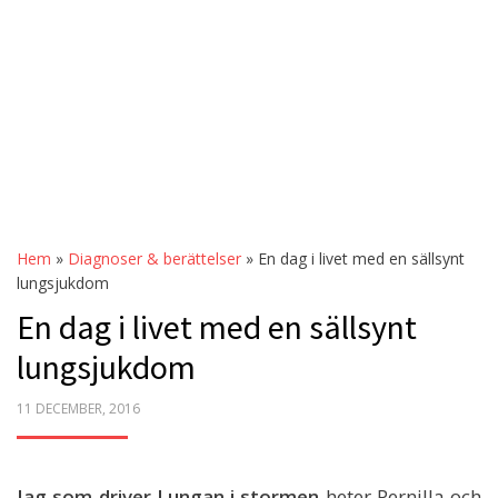
Hem
»
Diagnoser & berättelser
»
En dag i livet med en sällsynt
lungsjukdom
En dag i livet med en sällsynt
lungsjukdom
POSTED
11 DECEMBER, 2016
ON
Jag som driver Lungan i stormen
heter Pernilla och