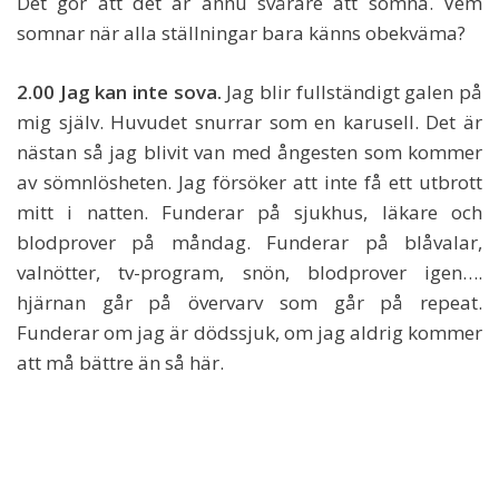
Det gör att det är ännu svårare att somna. Vem
somnar när alla ställningar bara känns obekväma?
2.00 Jag kan inte sova.
Jag blir fullständigt galen på
mig själv. Huvudet snurrar som en karusell. Det är
nästan så jag blivit van med ångesten som kommer
av sömnlösheten. Jag försöker att inte få ett utbrott
mitt i natten. Funderar på sjukhus, läkare och
blodprover på måndag. Funderar på blåvalar,
valnötter, tv-program, snön, blodprover igen….
hjärnan går på övervarv som går på repeat.
Funderar om jag är dödssjuk, om jag aldrig kommer
att må bättre än så här.