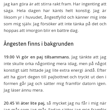
jag kan göra är att stirra rakt fram. Har ingenting att
säga. Hela dagen har känts helt konstig. Jag är
liksom yr i huvudet, ångestfylld och känner mig inte
som mig själv. Jag försöker att inte tänka på det och
hoppas att imorgon blir en bättre dag.
Ångesten finns i bakgrunden
19.00 Vi gör en paj tillsammans.
Jag tänkte att jag
inte skulle orka någonting mera idag, men på något
konstigt sätt hittade jag lite extra energi ändå. Efter
att ha gjort degen till pajbottnet och tryckt ut den i
formen går jag och sätter mig framför datorn igen.
Jag läser ännu mera.
20.45 Vi äter lite paj,
så mycket jag nu får i mig när
jag mår som jag mår. Sedan sätter jag mig framför