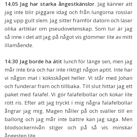
14.05 Jag har starka ångestkänslor
. Jag känner att
jag inte blir piggare idag och från lungorna rosslar
jag upp gult slem. Jag sitter framför datorn och läser
olika artiklar om pseudovetenskap. Som tur är jag
så inne i det att jag på något vis glömmer lite av mitt
illamående.
14.30 Jag borde ha ätit
lunch för länge sen, men jag
mår inte bra och har inte riktigt någon aptit. Inte har
vi någon mat i köksskåpet heller. Vi står med Johan
och funderar fram och tillbaka. Till slut hittar jag ett
paket med falafel. Vi gör falafelbollar och kokar lite
rött ris. Efter att jag tryckt i mig några falafelbollar
ångrar jag mig. Magen håller på och sväller till en
ballong och jag mår inte bättre kan jag säga. Men
blodsockernivån stiger och på så vis minskar
ångesten lite.