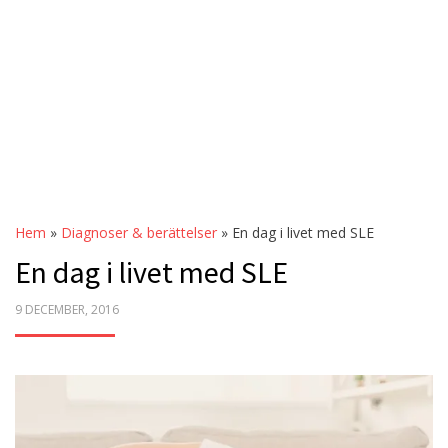
Hem
»
Diagnoser & berättelser
»
En dag i livet med SLE
En dag i livet med SLE
POSTED
9 DECEMBER, 2016
ON