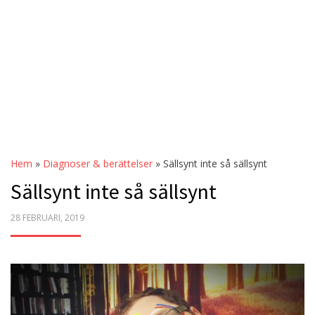
Hem
»
Diagnoser & berättelser
»
Sällsynt inte så sällsynt
Sällsynt inte så sällsynt
POSTED
28 FEBRUARI, 2019
ON