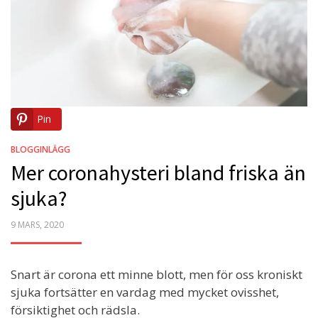
Pin
BLOGGINLÄGG
Mer coronahysteri bland friska än
sjuka?
POSTED
9 MARS, 2020
ON
Snart är corona ett minne blott, men för oss kroniskt
sjuka fortsätter en vardag med mycket ovisshet,
försiktighet och rädsla.