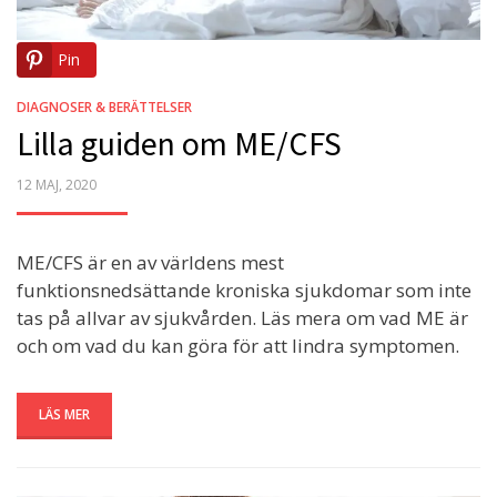
Pin
DIAGNOSER & BERÄTTELSER
Lilla guiden om ME/CFS
POSTED
12 MAJ, 2020
ON
ME/CFS är en av världens mest
funktionsnedsättande kroniska sjukdomar som inte
tas på allvar av sjukvården. Läs mera om vad ME är
och om vad du kan göra för att lindra symptomen.
LÄS MER