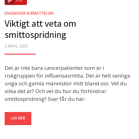
DIAGNOSER & BERÄTTELSER
Viktigt att veta om
smittospridning
POSTED
2 MARS, 2020
ON
Det är inte bara cancerpatienter som är i
riskgruppen för influensasmitta. Det är helt vanliga
unga och gamla människor mitt bland oss. Vet du
vilka det är? Och vet du hur du förhindrar
smittospridning? Svar får du här.
LÄS MER