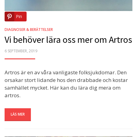
Pin
DIAGNOSER & BERÄTTELSER
Vi behöver lära oss mer om Artros
POSTED
6 SEPTEMBER, 2019
ON
Artros är en av våra vanligaste folksjukdomar. Den
orsakar stort lidande hos den drabbade och kostar
samhället mycket. Här kan du lära dig mera om
artros.
LÄS MER