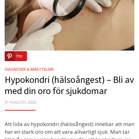
Pin
DIAGNOSER & BERÄTTELSER
Hypokondri (hälsoångest) – Bli av
med din oro för sjukdomar
POSTED
31 AUGUSTI, 2020
ON
Att lida av hypokondri (hälsoångest) innebär att man
har en stark oro om att vara allvarligt sjuk. Man tar