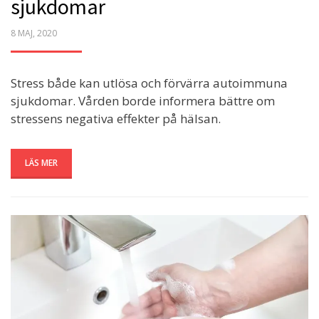
sjukdomar
POSTED
8 MAJ, 2020
ON
Stress både kan utlösa och förvärra autoimmuna
sjukdomar. Vården borde informera bättre om
stressens negativa effekter på hälsan.
LÄS MER