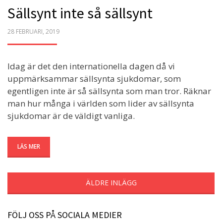
Sällsynt inte så sällsynt
POSTED
28 FEBRUARI, 2019
ON
Idag är det den internationella dagen då vi
uppmärksammar sällsynta sjukdomar, som
egentligen inte är så sällsynta som man tror. Räknar
man hur många i världen som lider av sällsynta
sjukdomar är de väldigt vanliga.
LÄS MER
ÄLDRE INLÄGG
FÖLJ OSS PÅ SOCIALA MEDIER