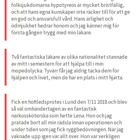
folksjukdomarna hypotyreos är mycket bristfällig,
och att hans egna kunskaper inte räcker till för att ge
en god och ansvarsfull vård. Hans ärlighet och
ödmjukhet hedrar honom och jag känner mig för
första gången trygg med min läkare.
Två fantastiska läkare av olika nationalitet stannade
av mitt i semestern för att hjälpa till i min
mopedolycka. Tyvärr får jag aldrig tacka dem för
hjälpen och livet, men de har en plats i mitt hjärta.
Fick en höftledsprotes i Lund den 7/11 2018 och blev
så väl omhändertagen av en fantastisk
narkossköterska som hette Lena. Hon och jag
pratade bort all min rädsla innan operationen och
under tiden som jag fick ryggbedövningen. När jag
vaknade upp igen var allt över. Hon var verkligen