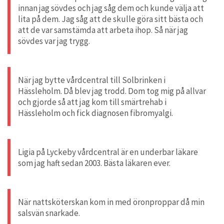
innan jag sövdes och jag såg dem och kunde välja att
lita på dem. Jag såg att de skulle göra sitt bästa och
att de var samstämda att arbeta ihop. Så när jag
sövdes var jag trygg.
När jag bytte vårdcentral till Solbrinken i
Hässleholm. Då blev jag trodd. Dom tog mig på allvar
och gjorde så att jag kom till smärtrehab i
Hässleholm och fick diagnosen fibromyalgi.
Ligia på Lyckeby vårdcentral är en underbar läkare
som jag haft sedan 2003. Bästa läkaren ever.
När nattsköterskan kom in med öronproppar då min
salsvän snarkade.