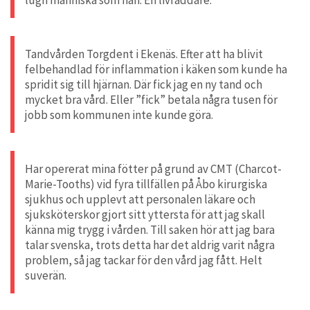
Tandvården Torgdent i Ekenäs. Efter att ha blivit
felbehandlad för inflammation i käken som kunde ha
spridit sig till hjärnan. Där fick jag en ny tand och
mycket bra vård. Eller ”fick” betala några tusen för
jobb som kommunen inte kunde göra.
Har opererat mina fötter på grund av CMT (Charcot-
Marie-Tooths) vid fyra tillfällen på Åbo kirurgiska
sjukhus och upplevt att personalen läkare och
sjuksköterskor gjort sitt yttersta för att jag skall
känna mig trygg i vården. Till saken hör att jag bara
talar svenska, trots detta har det aldrig varit några
problem, så jag tackar för den vård jag fått. Helt
suverän.