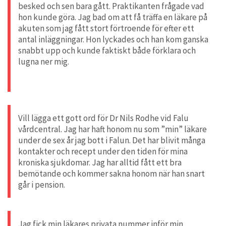
besked och sen bara gått. Praktikanten frågade vad
hon kunde göra. Jag bad om att få träffa en läkare på
akuten som jag fått stort förtroende för efter ett
antal inläggningar. Hon lyckades och han kom ganska
snabbt upp och kunde faktiskt både förklara och
lugna ner mig.
Vill lägga ett gott ord för Dr Nils Rodhe vid Falu
vårdcentral. Jag har haft honom nu som ”min” läkare
under de sex år jag bott i Falun. Det har blivit många
kontakter och recept under den tiden för mina
kroniska sjukdomar. Jag har alltid fått ett bra
bemötande och kommer sakna honom när han snart
går i pension.
Jag fick min läkares privata nummer inför min