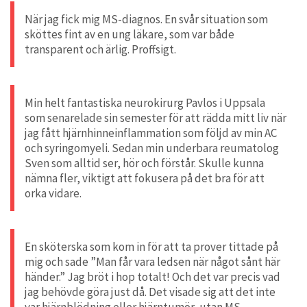
När jag fick mig MS-diagnos. En svår situation som
sköttes fint av en ung läkare, som var både
transparent och ärlig. Proffsigt.
Min helt fantastiska neurokirurg Pavlos i Uppsala
som senarelade sin semester för att rädda mitt liv när
jag fått hjärnhinneinflammation som följd av min AC
och syringomyeli. Sedan min underbara reumatolog
Sven som alltid ser, hör och förstår. Skulle kunna
nämna fler, viktigt att fokusera på det bra för att
orka vidare.
En sköterska som kom in för att ta prover tittade på
mig och sade ”Man får vara ledsen när något sånt här
händer.” Jag bröt i hop totalt! Och det var precis vad
jag behövde göra just då. Det visade sig att det inte
var hjärnblödning eller hjärntumör, utan MS.