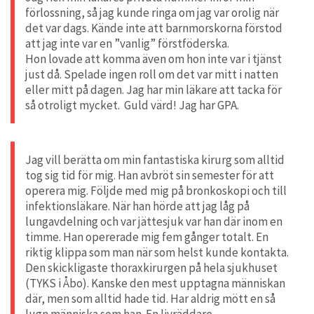
förlossning, så jag kunde ringa om jag var orolig när
det var dags. Kände inte att barnmorskorna förstod
att jag inte var en ”vanlig” förstföderska.
Hon lovade att komma även om hon inte var i tjänst
just då. Spelade ingen roll om det var mitt i natten
eller mitt på dagen. Jag har min läkare att tacka för
så otroligt mycket. Guld värd! Jag har GPA.
Jag vill berätta om min fantastiska kirurg som alltid
tog sig tid för mig. Han avbröt sin semester för att
operera mig. Följde med mig på bronkoskopi och till
infektionsläkare. När han hörde att jag låg på
lungavdelning och var jättesjuk var han där inom en
timme. Han opererade mig fem gånger totalt. En
riktig klippa som man när som helst kunde kontakta.
Den skickligaste thoraxkirurgen på hela sjukhuset
(TYKS i Åbo). Kanske den mest upptagna människan
där, men som alltid hade tid. Har aldrig mött en så
lugn människa som han. En livräddare.