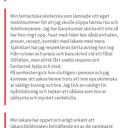
Min fantastiska sköterska som lämnade sitt eget
mobilnummer för att jag skulle slippa fastna i kö och
telefonsvarare. Jag har bara kunnat skicka ett sms så
har hon ringt upp, fixat med tider hos vårdcentralen,
prover, recept, kontakt med läkare med mera.
Självklart har jag respekterat detta avsteg hon tog
från rutiner och praxis och bara skrivit vid ett fåtal
tillfällen, men alltid fått snabb respons och
fantastisk hjälp och stöd.
På senhösten gick hon slutligen i pension och jag
kommer att sakna henne trots att min nya sköterska
är väldigt kunnig och bra. Jag fick en väldigt fin
nyårshälsning och tänker att sådana som hon är
sällsynta och mycket värdefulla.
Min läkare har öppet och ärligt erkänt att
läkarutbildningen beträffande en av de vanligaste