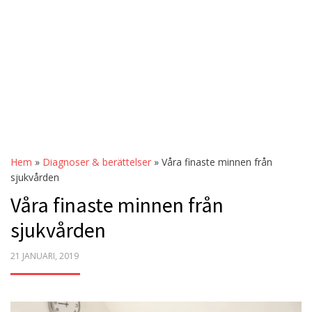
Hem
»
Diagnoser & berättelser
»
Våra finaste minnen från
sjukvården
Våra finaste minnen från
sjukvården
POSTED
21 JANUARI, 2019
ON