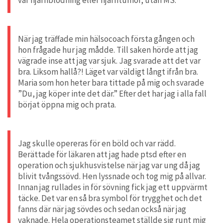
När jag träffade min hälsocoach första gången och
hon frågade hur jag mådde. Till saken hörde att jag
vägrade inse att jag var sjuk. Jag svarade att det var
bra. Liksom hallå?! Läget var väldigt långt ifrån bra.
Maria som hon heter bara tittade på mig och svarade
”Du, jag köper inte det där.” Efter det har jag i alla fall
börjat öppna mig och prata.
Jag skulle opereras för en böld och var rädd.
Berättade för läkaren att jag hade ptsd efter en
operation och sjukhusvistelse när jag var ung då jag
blivit tvångssövd. Hen lyssnade och tog mig på allvar.
Innan jag rullades in för sövning fick jag ett uppvärmt
täcke. Det var en så bra symbol för trygghet och det
fanns där när jag sövdes och sedan också när jag
vaknade. Hela operationsteamet ställde sig runt mig