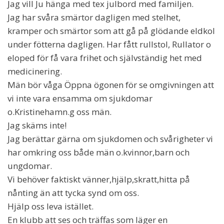
Jag vill Ju hänga med tex julbord med familjen.
Jag har svåra smärtor dagligen med stelhet,
kramper och smärtor som att gå på glödande eldkol
under fötterna dagligen. Har fått rullstol, Rullator o
eloped för få vara frihet och självständig het med
medicinering.
Män bör våga Öppna ögonen för se omgivningen att
vi inte vara ensamma om sjukdomar
o.Kristinehamn.g oss män.
Jag skäms inte!
Jag berättar gärna om sjukdomen och svårigheter vi
har omkring oss både män o.kvinnor,barn och
ungdomar.
Vi behöver faktiskt vänner,hjälp,skratt,hitta på
nånting än att tycka synd om oss.
Hjälp oss leva istället.
En klubb att ses och träffas som läger en