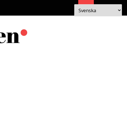
Sök
 I
OM
EN