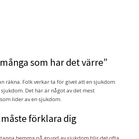
s många som har det värre”
n räkna. Folk verkar ta för givet att en sjukdom
g sjukdom. Det här är något av det mest
 som lider av en sjukdom.
d måste förklara dig
stanna hemma på grund av sjukdom blir det ofta