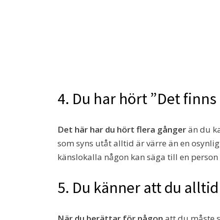
4. Du har hört ”Det finn
Det här har du hört flera gånger
än du ka
som syns utåt alltid är värre än en osynli
känslokalla någon kan säga till en person
5. Du känner att du allti
När du berättar för någon
att du måste 