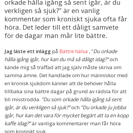
orkade hålla igång så sent igår, är du
verkligen så sjuk?” är en vanlig
kommentar som kroniskt sjuka ofta får
höra. Det leder till ett dåligt samvete
för de dagar man mår lite bättre.
Jag läste ett inlägg
på
Bättre hälsa
, ”
Du orkade
hålla igång igår, hur kan du må så dåligt idag?”
och
kände mig så träffad att jag själv måste skriva om
samma ämne. Det handlade om hur människor med
en kronisk sjukdom känner att de behöver hålla
tillbaka sina bättre dagar på grund av rädsla för att
bli misstrodda.
”Du som orkade hålla igång så sent
igår, är du verkligen så sjuk?”
och
”Du orkade ju jobba
igår, hur kan det vara för mycket begärt att ta en kopp
kaffe idag?”
är vanliga kommentarer man får höra
som kroniskt sjuk.