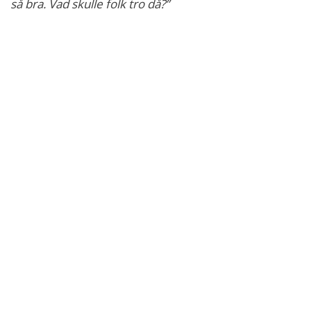
så bra. Vad skulle folk tro då?”