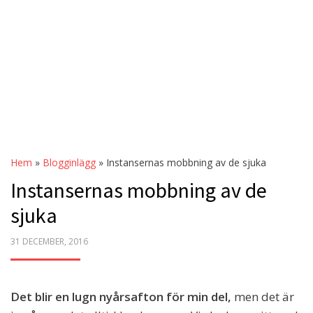
Hem
»
Blogginlägg
»
Instansernas mobbning av de sjuka
Instansernas mobbning av de
sjuka
POSTED
31 DECEMBER, 2016
ON
Det blir en lugn nyårsafton för min del,
men det är