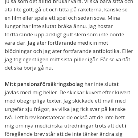
ju så som det alltid brukar vara. Vi ska bara sitta och
äta lite gott, gå ut och titta på raketerna, kanske se
en film eller spela ett spel och sedan sova. Mina
lungor har inte slutat bråka ännu. Jag hostar
fortfarande upp äckligt gult slem som inte borde
vara där. Jag äter fortfarande medicin mot
blödningar och jag äter fortfarande antibiotika. Eller
jag tog egentligen mitt sista piller igår. Får se vartåt
det ska börja gå nu.
Mitt pensionsförsäkringsbolag
har inte slutat
jävlas med mig heller. De skickar kuvert efter kuvert
med obegripliga texter. Jag skickade ett mail med
ungefär sju frågor, av vilka jag fick svar på kanske
två. I ett brev konstaterar de också att de inte bett
mig om nya medicinska utredningar trots att det i
föregående brev står att de inte tänker ändra sig