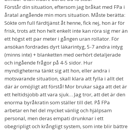
Förstår din situation, eftersom jag bråkat med FPa i
åratal angående min mors situation. Måste berätta:
Sökte om full färdtjänst åt henne, fick nej, hon är för
frisk, trots att hon helt enkelt inte kan röra sig mer än
ett högst ett par meter i gången uran rollator. För
ansökan fordrades dyrt läkarintyg, 5-7 andra intyg
(minns inte) + blanketten med oerhört detaljerade
och ingående frågor på 4-5 sidor. Hur
myndigheterna tänkt sig att hon, eller andra i
motsvarande situation, skall klara att fylla i allt det
där är omöjligt att förstå! Mor brukar säga att det är
ett heltidsjobb att vara sjuk… Jag tror, att det är den
enorma byråkratin som ställer till det. På FPa
arbetar en hel del mycket vänlig och hjälpsam
personal, men deras empati drunknar i ett
obegripligt och krångligt system, som inte blir bättre