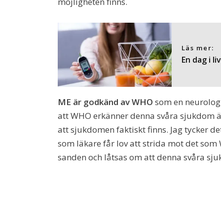
möjligheten finns.
Läs mer:
En dag i l
ME är godkänd av WHO
som en neurologi
att WHO erkänner denna svåra sjukdom är 
att sjukdomen faktiskt finns. Jag tycker det
som läkare får lov att strida mot det so
sanden och låtsas om att denna svåra sjukd