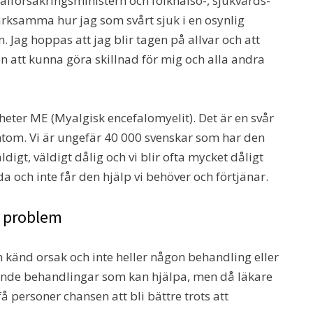
ocialförsäkringsministern och folkhälso-, sjukvårds-
märksamma hur jag som svårt sjuk i en osynlig
Jag hoppas att jag blir tagen på allvar och att
ion att kunna göra skillnad för mig och alla andra
eter ME (Myalgisk encefalomyelit). Det är en svår
m. Vi är ungefär 40 000 svenskar som har den
igt, väldigt dålig och vi blir ofta mycket dåligt
 och inte får den hjälp vi behöver och förtjänar.
t problem
 känd orsak och inte heller någon behandling eller
nde behandlingar som kan hjälpa, men då läkare
få personer chansen att bli bättre trots att