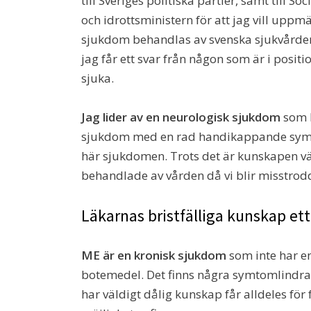
till Sveriges politiska partier, samt till S
och idrottsministern för att jag vill upp
sjukdom behandlas av svenska sjukvården. 
jag får ett svar från någon som är i posit
sjuka.
Jag lider av en neurologisk sjukdom
som h
sjukdom med en rad handikappande symto
här sjukdomen. Trots det är kunskapen väld
behandlade av vården då vi blir misstrodda
Läkarnas bristfälliga kunskap et
ME är en kronisk sjukdom
som inte har en
botemedel. Det finns några symtomlindra
har väldigt dålig kunskap får alldeles för 