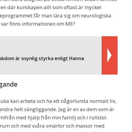
alen där kunskapen allt som oftast är mycket
rskeprogrammet får man lära sig om neurologiska
var finns informationen om ME?
ukdom är osynlig styrka enligt Hanna
ggande
juka kan arbeta och ha ett någorlunda normalt liv,
ndra helt sängliggande. Jag är en av dem som är
från med hjälp från min familj och i rullstol.
 sovrum och med svåra smärtor och massor med