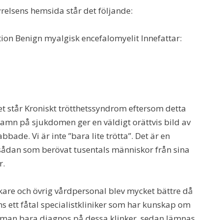
relsens hemsida står det följande:
tion Benign myalgisk encefalomyelit Innefattar:
et står Kroniskt trötthetssyndrom eftersom detta
namn på sjukdomen ger en väldigt orättvis bild av
ade. Vi är inte ”bara lite trötta”. Det är en
 sådan som berövat tusentals människor från sina
r.
äkare och övrig vårdpersonal blev mycket bättre då
nns ett fåtal specialistkliniker som har kunskap om
r man bara diagnos på dessa klinker, sedan lämnas