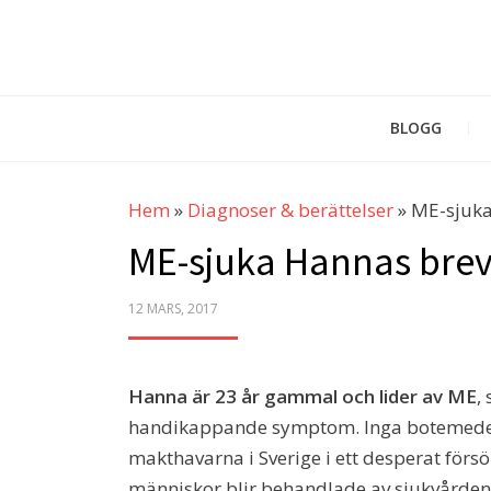
BLOGG
Hem
»
Diagnoser & berättelser
»
ME-sjuka
ME-sjuka Hannas brev
POSTED
12 MARS, 2017
ON
Hanna är 23 år gammal och lider av ME
,
handikappande symptom. Inga botemedel fi
makthavarna i Sverige i ett desperat för
människor blir behandlade av sjukvården