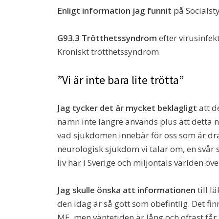
Enligt information jag funnit
på Socialsty
G93.3 Trötthetssyndrom
efter virusinfek
Kroniskt trötthetssyndrom
”Vi är inte bara lite trötta”
Jag tycker det är mycket beklagligt
att d
namn inte längre används plus att detta 
vad sjukdomen innebär för oss som är drabb
neurologisk sjukdom vi talar om, en svår
liv här i Sverige och miljontals världen öve
Jag skulle önska att informationen
till l
den idag är så gott som obefintlig. Det fi
ME, men väntetiden är lång och oftast få