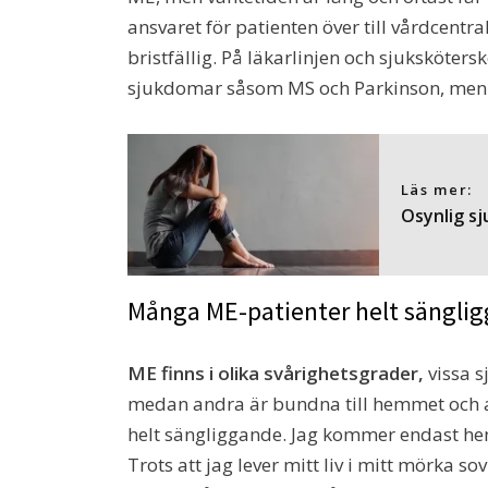
ansvaret för patienten över till vårdcentr
bristfällig. På läkarlinjen och sjuksköte
sjukdomar såsom MS och Parkinson, men 
Läs mer:
Osynlig sj
Många ME-patienter helt sängli
ME finns i olika svårighetsgrader,
vissa s
medan andra är bundna till hemmet och a
helt sängliggande. Jag kommer endast hemi
Trots att jag lever mitt liv i mitt mörka