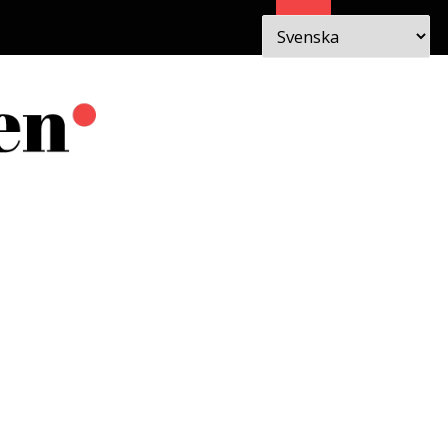
Sök
 I
OM
EN