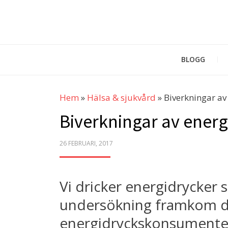
BLOGG
Hem
»
Hälsa & sjukvård
»
Biverkningar av 
Biverkningar av energi
POSTED
26 FEBRUARI, 2017
ON
Vi dricker energidrycker 
undersökning framkom de
energidryckskonsumente