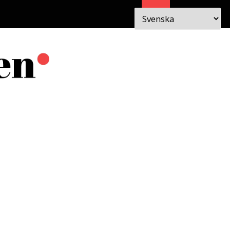
Sök
 I
OM
EN