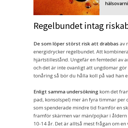
hälsovarn
Regelbundet intag riskab
De som löper störst risk att drabbas
av n
energidrycker regelbundet. Att kombinera 
hjärtstillestånd. Ungefär en femtedel a
och det är inte ovanligt att ungdomar gör
tonåring så bör du hålla koll på vad han 
Enligt samma undersökning
kom det fram
pad, konsolspel) mer än fyra timmar per 
som spenderade mindre tid framför en s
framför skärmen var män/pojkar i åldern 1
10-14 år. Det är alltså mest frågan om en