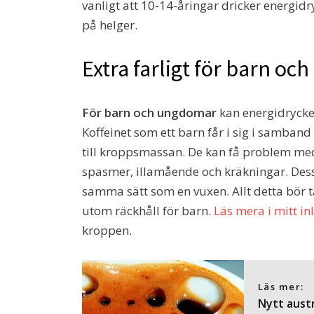
vanligt att 10-14-åringar dricker energi
på helger.
Extra farligt för barn o
För barn och ungdomar
kan energidrycker
Koffeinet som ett barn får i sig i samband 
till kroppsmassan. De kan få problem med
spasmer, illamående och kräkningar. Des
samma sätt som en vuxen. Allt detta bör t
utom räckhåll för barn.
Läs mera i mitt i
kroppen.
Läs mer:
Nytt aust