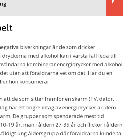
ing
elt
egativa biverkningar är de som dricker
dryckerna med alkohol kan i värsta fall leda till
v användarna kombinerar energidrycker med alkohol
 det utan att föräldrarna vet om det. Har du en
eller hon konsumerar.
 att de som sitter framför en skärm (TV, dator,
dag har ett högre intag av energidrycker än dem
kärm. De grupper som spenderade mest tid
0-19 år, män i åldern 27-35 år och flickor i åldern
 väldigt ung åldersgrupp där föräldrarna kunde ta