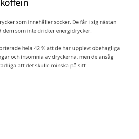
koffein
ycker som innehåller socker. De får i sig nästan
 dem som inte dricker energidrycker.
rterade hela 42 % att de har upplevt obehagliga
ingar och insomnia av dryckerna, men de ansåg
kadliga att det skulle minska på sitt