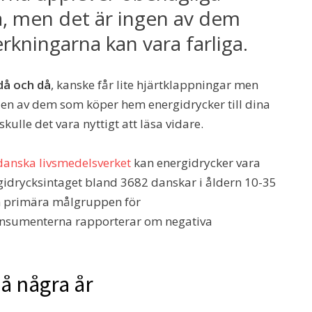
a, men det är ingen av dem
rkningarna kan vara farliga.
då och då
, kanske får lite hjärtklappningar men
u en av dem som köper hem energidrycker till dina
skulle det vara nyttigt att läsa vidare.
danska livsmedelsverket
kan energidrycker vara
rgidrycksintaget bland 3682 danskar i åldern 10-35
n primära målgruppen för
onsumenterna rapporterar om negativa
å några år