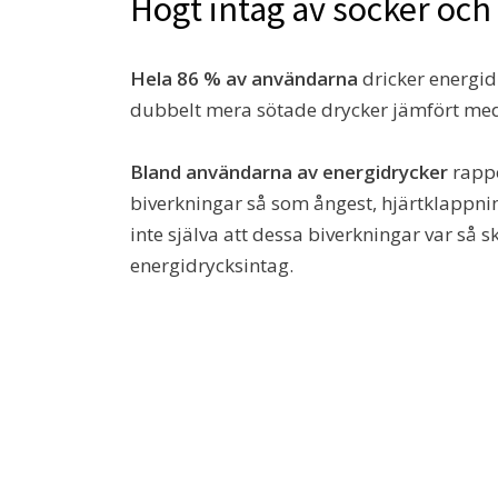
Högt intag av socker och 
Hela 86 % av användarna
dricker energidr
dubbelt mera sötade drycker jämfört med
Bland användarna av energidrycker
rappo
biverkningar så som ångest, hjärtklappn
inte själva att dessa biverkningar var så s
energidrycksintag.