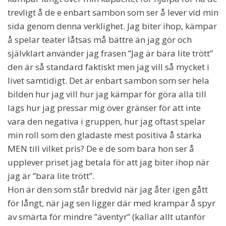
trevligt å de e enbart sambon som ser å lever vid min
sida genom denna verklighet. Jag biter ihop, kämpar
å spelar teater låtsas må bättre än jag gör och
självklart använder jag frasen ”Jag är bara lite trött”
den är så standard faktiskt men jag vill så mycket i
livet samtidigt. Det är enbart sambon som ser hela
bilden hur jag vill hur jag kämpar för göra alla till
lags hur jag pressar mig över gränser för att inte
vara den negativa i gruppen, hur jag oftast spelar
min roll som den gladaste mest positiva å starka
MEN till vilket pris? De e de som bara hon ser å
upplever priset jag betala för att jag biter ihop när
jag är ”bara lite trött”.
Hon är den som står bredvid när jag åter igen gått
för långt, när jag sen ligger där med krampar å spyr
av smärta för mindre ”äventyr” (kallar allt utanför