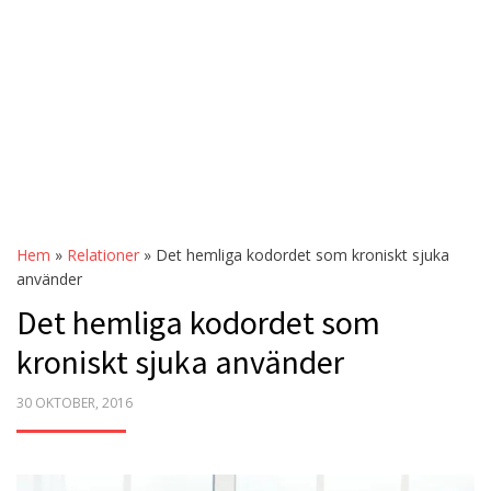
Hem
»
Relationer
»
Det hemliga kodordet som kroniskt sjuka
använder
Det hemliga kodordet som
kroniskt sjuka använder
POSTED
30 OKTOBER, 2016
ON