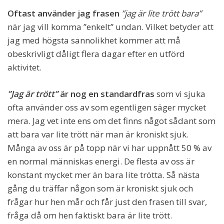
Oftast använder jag frasen
”jag är lite trött bara”
när jag vill komma ”enkelt” undan. Vilket betyder att
jag med högsta sannolikhet kommer att må
obeskrivligt dåligt flera dagar efter en utförd
aktivitet.
”Jag är trött”
är nog en standardfras
som vi sjuka
ofta använder oss av som egentligen säger mycket
mera. Jag vet inte ens om det finns något sådant som
att bara var lite trött när man är kroniskt sjuk.
Många av oss är på topp när vi har uppnått 50 % av
en normal människas energi. De flesta av oss är
konstant mycket mer än bara lite trötta. Så nästa
gång du träffar någon som är kroniskt sjuk och
frågar hur hen mår och får just den frasen till svar,
fråga då om hen faktiskt bara är lite trött.