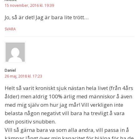
15 november, 2016 kl. 19:39
Jo, så är det! Jag är bara lite trött…
SVARA
Daniel
26 maj, 2018 kl. 17:23
Helt så varit kroniskt sjuk nästan hela livet (från 4års
ålder) men aldrig 100% ärlig med människor å även
med mig själv om hur jag mår! Vill verkligen inte
belasta någon negativt vill bara ha trevligt å vara
den positiv snubben.
Vill så gärna bara va som alla andra, vill passa in å
kämpar långt över min kapacitet för hjälpa för ha de