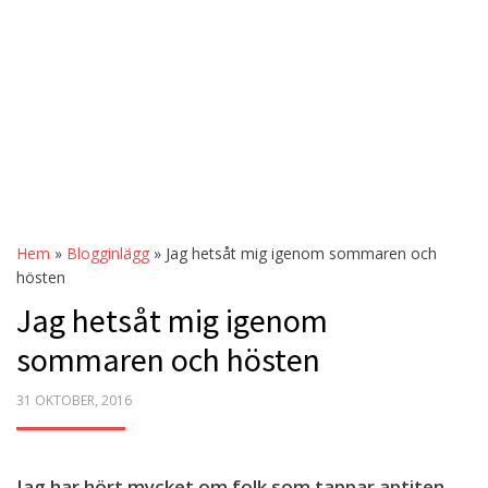
Hem
»
Blogginlägg
»
Jag hetsåt mig igenom sommaren och
hösten
Jag hetsåt mig igenom
sommaren och hösten
POSTED
31 OKTOBER, 2016
ON
Jag har hört mycket om folk som tappar aptiten