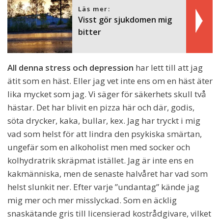
Läs mer:
Visst gör sjukdomen mig
bitter
All denna stress och depression
har lett till att jag
ätit som en häst. Eller jag vet inte ens om en häst äter
lika mycket som jag. Vi säger för säkerhets skull två
hästar. Det har blivit en pizza här och där, godis,
söta drycker, kaka, bullar, kex. Jag har tryckt i mig
vad som helst för att lindra den psykiska smärtan,
ungefär som en alkoholist men med socker och
kolhydratrik skräpmat istället. Jag är inte ens en
kakmänniska, men de senaste halvåret har vad som
helst slunkit ner. Efter varje ”undantag” kände jag
mig mer och mer misslyckad. Som en äcklig
snaskätande gris till licensierad kostrådgivare, vilket