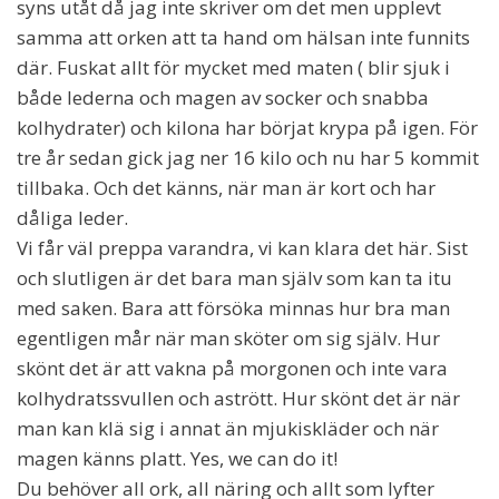
syns utåt då jag inte skriver om det men upplevt
samma att orken att ta hand om hälsan inte funnits
där. Fuskat allt för mycket med maten ( blir sjuk i
både lederna och magen av socker och snabba
kolhydrater) och kilona har börjat krypa på igen. För
tre år sedan gick jag ner 16 kilo och nu har 5 kommit
tillbaka. Och det känns, när man är kort och har
dåliga leder.
Vi får väl preppa varandra, vi kan klara det här. Sist
och slutligen är det bara man själv som kan ta itu
med saken. Bara att försöka minnas hur bra man
egentligen mår när man sköter om sig själv. Hur
skönt det är att vakna på morgonen och inte vara
kolhydratssvullen och astrött. Hur skönt det är när
man kan klä sig i annat än mjukiskläder och när
magen känns platt. Yes, we can do it!
Du behöver all ork, all näring och allt som lyfter