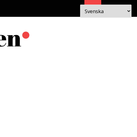
Sök
 I
OM
EN