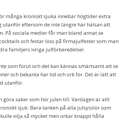
För många kroniskt sjuka innebär högtider extra
 utanför eftersom de inte längre har hälsan att
om. På sociala medier får man bland annat se
ocktails och festar loss på firmajulfester som man
dra familjers ivriga julförberedelser.
te som förut och det kan kännas smärtsamt att se
er och bekanta har tid och ork för. Det är lätt att
d utanför.
ch göra saker som hör julen till. Vardagen är allt
kroniskt sjuk. Bara tanken på alla julsysslor som
ulle vilja så mycket men orkar knappt hålla