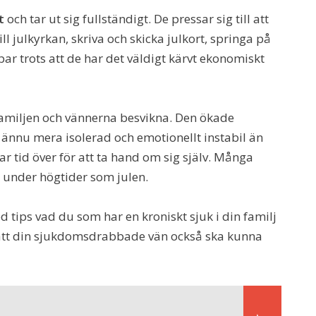
t
och tar ut sig fullständigt. De pressar sig till att
l julkyrkan, skriva och skicka julkort, springa på
r trots att de har det väldigt kärvt ekonomiskt
familjen och vännerna besvikna. Den ökade
g ännu mera isolerad och emotionellt instabil än
r tid över för att ta hand om sig själv. Många
under högtider som julen.
 tips vad du som har en kroniskt sjuk i din familj
r att din sjukdomsdrabbade vän också ska kunna