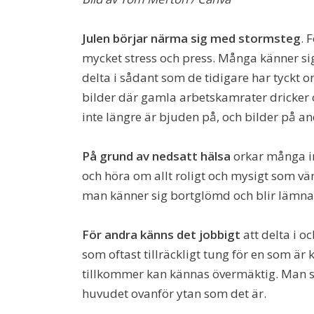
Julen börjar närma sig med stormsteg
. 
mycket stress och press. Många känner sig
delta i sådant som de tidigare har tyckt 
bilder där gamla arbetskamrater dricker c
inte längre är bjuden på, och bilder på an
På grund av nedsatt hälsa
orkar många in
och höra om allt roligt och mysigt som vänn
man känner sig bortglömd och blir lämna
För andra känns det jobbigt
att delta i o
som oftast tillräckligt tung för en som är 
tillkommer kan kännas övermäktig. Man sk
huvudet ovanför ytan som det är.