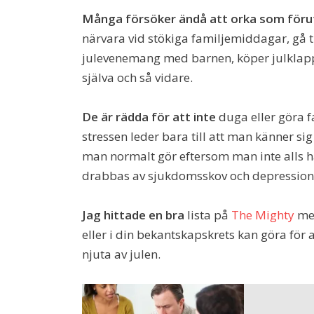
Många försöker ändå att orka som föru
närvara vid stökiga familjemiddagar, gå til
julevenemang med barnen, köper julklappa
själva och så vidare.
De är rädda för att inte
duga eller göra 
stressen leder bara till att man känner si
man normalt gör eftersom man inte alls ha
drabbas av sjukdomsskov och depression 
Jag hittade en bra
lista på
The Mighty
med
eller i din bekantskapskrets kan göra fö
njuta av julen.