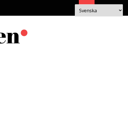
Sök
 I
OM
EN