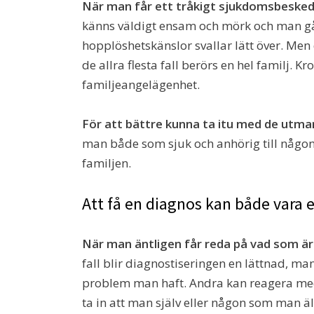
När man får ett tråkigt sjukdomsbeske
känns väldigt ensam och mörk och man går 
hopplöshetskänslor svallar lätt över. Men 
de allra flesta fall berörs en hel familj. K
familjeangelägenhet.
För att bättre kunna ta itu med de utma
man både som sjuk och anhörig till någon
familjen.
Att få en diagnos kan både vara e
När man äntligen får reda på vad som är
fall blir diagnostiseringen en lättnad, man
problem man haft. Andra kan reagera med f
ta in att man själv eller någon som man ä