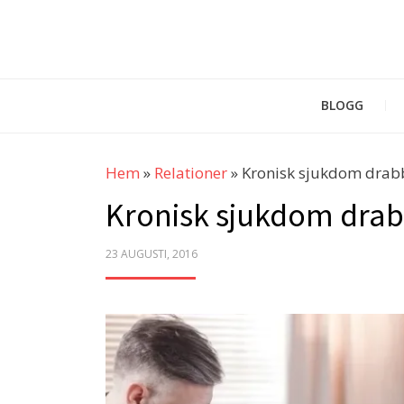
BLOGG
Hem
»
Relationer
»
Kronisk sjukdom drabb
Kronisk sjukdom drab
POSTED
23 AUGUSTI, 2016
ON