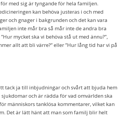
 för med sig är tyngande för hela familjen.
edicineringen kan behöva justeras i och med
gger och gnager i bakgrunden och det kan vara
 familjen inte mår bra så mår inte de andra bra
 ”Hur mycket ska vi behöva stå ut med ännu?”,
r allt att bli värre?” eller ”Hur lång tid har vi på
tt tack ja till inbjudningar och svårt att bjuda hem
a sjukdomar och är rädda för vad omvärlden ska
v för människors tanklösa kommentarer, vilket kan
om. Det är lätt hänt att man som familj blir helt