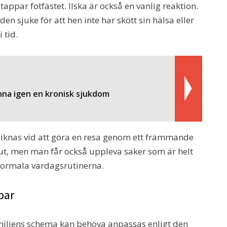
par fotfästet. Ilska är också en vanlig reaktion.
 sjuke för att hen inte har skött sin hälsa eller
 tid.
nna igen en kronisk sjukdom
liknas vid att göra en resa genom ett främmande
rut, men man får också uppleva saker som är helt
 normala vardagsrutinerna.
bar
iljens schema kan behöva anpassas enligt den