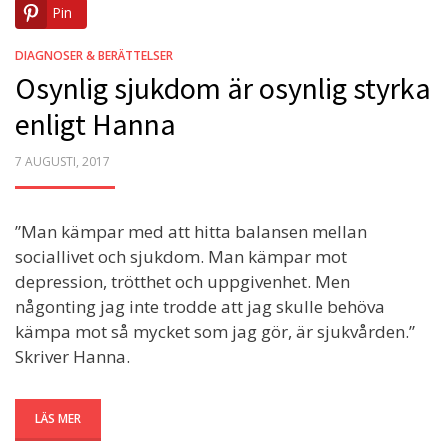
Pin
DIAGNOSER & BERÄTTELSER
Osynlig sjukdom är osynlig styrka
enligt Hanna
POSTED
7 AUGUSTI, 2017
ON
”Man kämpar med att hitta balansen mellan
sociallivet och sjukdom. Man kämpar mot
depression, trötthet och uppgivenhet. Men
någonting jag inte trodde att jag skulle behöva
kämpa mot så mycket som jag gör, är sjukvården.”
Skriver Hanna.
LÄS MER