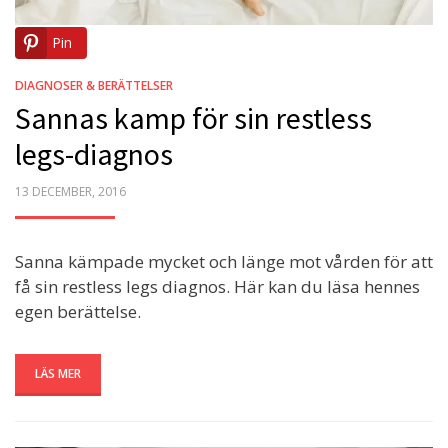
Pin
DIAGNOSER & BERÄTTELSER
Sannas kamp för sin restless
legs-diagnos
POSTED
13 DECEMBER, 2016
ON
Sanna kämpade mycket och länge mot vården för att
få sin restless legs diagnos. Här kan du läsa hennes
egen berättelse.
LÄS MER