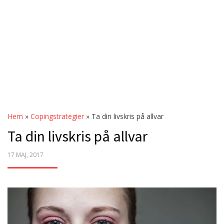
Hem
»
Copingstrategier
»
Ta din livskris på allvar
Ta din livskris på allvar
POSTED
17 MAJ, 2017
ON