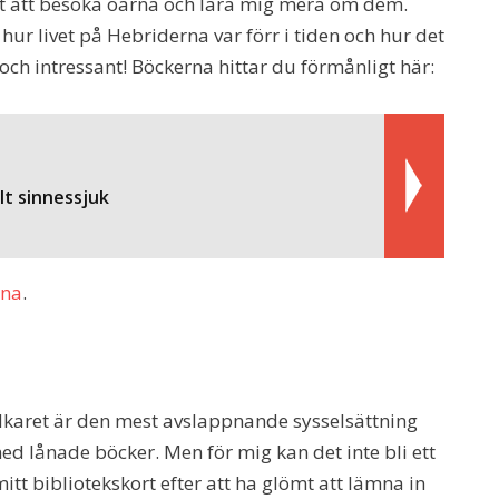
ust att besöka öarna och lära mig mera om dem.
ur livet på Hebriderna var förr i tiden och hur det
 och intressant! Böckerna hittar du förmånligt här:
lt sinnessjuk
rna
.
dkaret är den mest avslappnande sysselsättning
ed lånade böcker. Men för mig kan det inte bli ett
tt bibliotekskort efter att ha glömt att lämna in