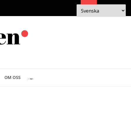
Sök
 I
OM
OM OSS
EN