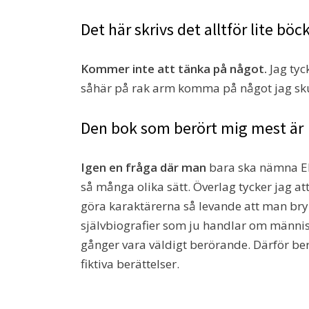
Det här skrivs det alltför lite bö
Kommer inte att tänka på något.
Jag tyc
såhär på rak arm komma på något jag sku
Den bok som berört mig mest är
Igen en fråga där man
bara ska nämna EN 
så många olika sätt. Överlag tycker jag at
göra karaktärerna så levande att man bry
självbiografier som ju handlar om männi
gånger vara väldigt berörande. Därför ber
fiktiva berättelser.