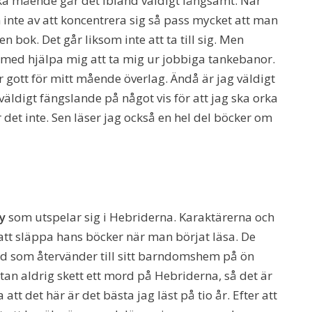
ska mående går det ibland väldigt långsamt. När
 inte av att koncentrera sig så pass mycket att man
 bok. Det går liksom inte att ta till sig. Men
ch med hjälpa mig att ta mig ur jobbiga tankebanor.
ör gott för mitt mående överlag. Ändå är jag väldigt
äldigt fängslande på något vis för att jag ska orka
 det inte. Sen läser jag också en hel del böcker om
y
som utspelar sig i Hebriderna. Karaktärerna och
 att släppa hans böcker när man börjat läsa. De
od som återvänder till sitt barndomshem på ön
stan aldrig skett ett mord på Hebriderna, så det är
a att det här är det bästa jag läst på tio år. Efter att