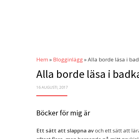
Hem
»
Blogginlägg
»
Alla borde läsa i bad
Alla borde läsa i badk
POSTED
16 AUGUSTI, 2017
ON
Böcker för mig är
Ett sätt att slappna av
och ett sätt att lä