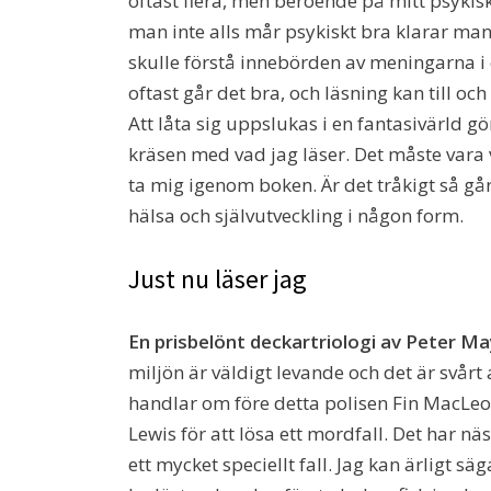
oftast flera, men beroende på mitt psyki
man inte alls mår psykiskt bra klarar man
skulle förstå innebörden av meningarna i en
oftast går det bra, och läsning kan till o
Att låta sig uppslukas i en fantasivärld g
kräsen med vad jag läser. Det måste vara v
ta mig igenom boken. Är det tråkigt så går
hälsa och självutveckling i någon form.
Just nu läser jag
En prisbelönt deckartriologi av Peter Ma
miljön är väldigt levande och det är svårt
handlar om före detta polisen Fin MacLe
Lewis för att lösa ett mordfall. Det har nä
ett mycket speciellt fall. Jag kan ärligt säg