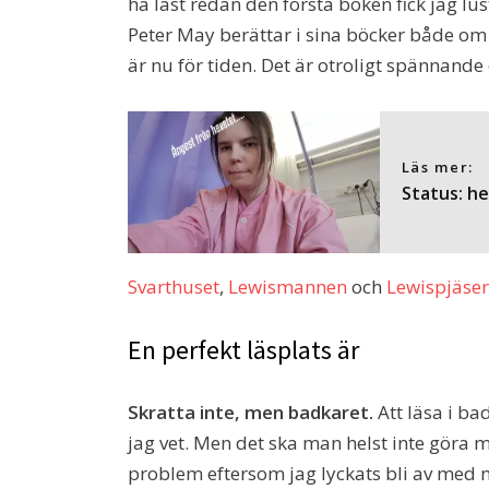
ha läst redan den första boken fick jag l
Peter May berättar i sina böcker både om h
är nu för tiden. Det är otroligt spännande
Läs mer:
Status: he
Svarthuset
,
Lewismannen
och
Lewispjäse
En perfekt läsplats är
Skratta inte, men badkaret.
Att läsa i ba
jag vet. Men det ska man helst inte göra m
problem eftersom jag lyckats bli av med mi