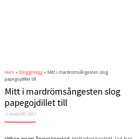
Hem
»
Blogginlägg
»
Mitt i mardrömsångesten slog
papegojdillet till
Mitt i mardrömsångesten slog
papegojdillet till
POSTED
11 AUGUSTI, 2017
ON
Vilken grym ångestperiod.
Helt obeskrivligt. Jag har