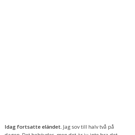
Idag fortsatte eländet.
Jag sov till halv två på
dagen. Det behövdes, men det är ju inte bra det