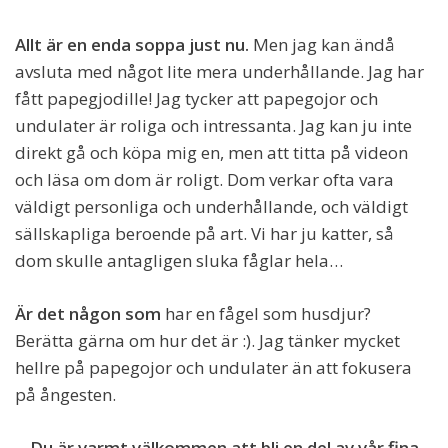
Allt är en enda soppa just nu.
Men jag kan ändå
avsluta med något lite mera underhållande. Jag har
fått papegjodille! Jag tycker att papegojor och
undulater är roliga och intressanta. Jag kan ju inte
direkt gå och köpa mig en, men att titta på videon
och läsa om dom är roligt. Dom verkar ofta vara
väldigt personliga och underhållande, och väldigt
sällskapliga beroende på art. Vi har ju katter, så
dom skulle antagligen sluka fåglar hela…
Är det någon som
har en fågel som husdjur?
Berätta gärna om hur det är :). Jag tänker mycket
hellre på papegojor och undulater än att fokusera
på ångesten.
Du är varmt välkommen att bli en del av vår fina