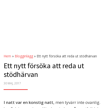
Hem
»
Blogginlägg
»
Ett nytt försöka att reda ut stödhärvan
Ett nytt försöka att reda ut
stödhärvan
POSTED
30 MAJ, 2017
ON
I natt var en konstig natt,
men tyvärr inte ovanlig.