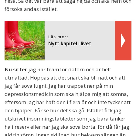
hesa. Så det var bara att säga hejdå och åka hem och
försöka andas istället.
Läs mer:
Nytt kapitel i livet
Nu sitter jag här framför
datorn och är helt
utmattad. Hoppas att det snart ska bli natt och att
jag får sova lugnt. Jag har trappat ner på min
depressionsmedicin som ska hjälpa mig att somna,
eftersom jag har haft den i flera år och inte tycker att
den hjälper. Får se hur det ska gå. Istället fick jag
utskrivet insomningstabletter som jag bara tänker
ha i reserv eller när jag ska sova borta, för då får jag
aldrig sömn. Ingen skillnad hur bekväm sängen än