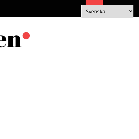
Sök
 I
OM
EN