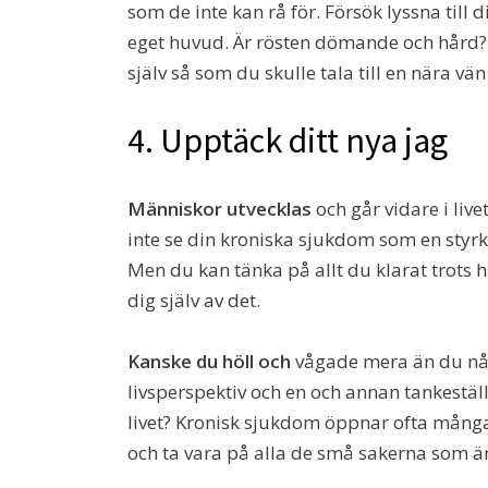
som de inte kan rå för. Försök lyssna till di
eget huvud. Är rösten dömande och hård? El
själv så som du skulle tala till en nära vä
4. Upptäck ditt nya jag
Människor utvecklas
och går vidare i live
inte se din kroniska sjukdom som en styrka 
Men du kan tänka på allt du klarat trots 
dig själv av det.
Kanske du höll och
vågade mera än du någ
livsperspektiv och en och annan tankeställ
livet? Kronisk sjukdom öppnar ofta mångas
och ta vara på alla de små sakerna som är f