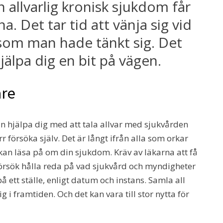
en allvarlig kronisk sjukdom får
. Det tar tid att vänja sig vid
v som man hade tänkt sig. Det
jälpa dig en bit på vägen.
are
n hjälpa dig med att tala allvar med sjukvården
r försöka själv. Det är långt ifrån alla som orkar
kan läsa på om din sjukdom. Kräv av läkarna att få
örsök hålla reda på vad sjukvård och myndigheter
å ett ställe, enligt datum och instans. Samla all
g i framtiden. Och det kan vara till stor nytta för