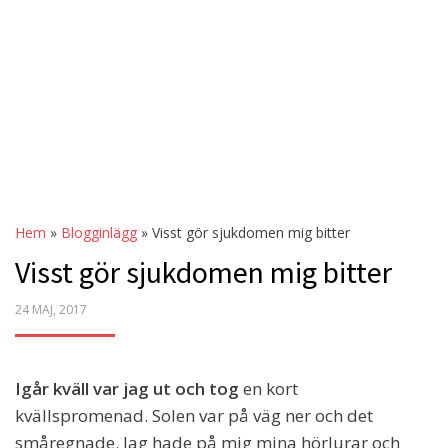
Hem
»
Blogginlägg
»
Visst gör sjukdomen mig bitter
Visst gör sjukdomen mig bitter
POSTED
24 MAJ, 2017
ON
Igår kväll var jag ut och tog
en kort
kvällspromenad. Solen var på väg ner och det
småregnade. Jag hade på mig mina hörlurar och