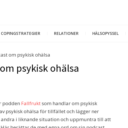
COPINGSTRATEGIER
RELATIONER
HÄLSOPYSSEL
cast om psykisk ohälsa
t om psykisk ohälsa
er podden
Fallfrukt
som handlar om psykisk
v psykisk ohälsa för tillfället och lägger ner
l andra i liknande situation och uppmuntra till att
 Här berättar de med egna ord om sin podcast.