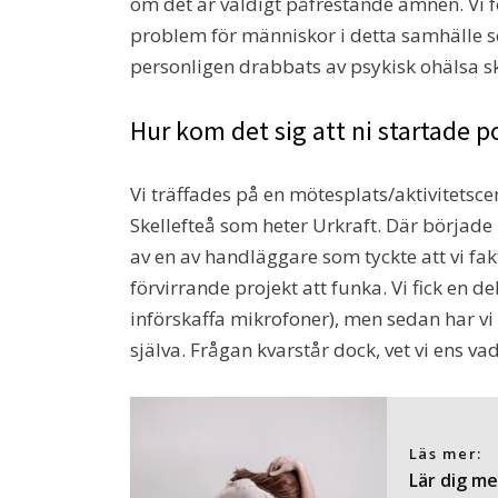
om det är väldigt påfrestande ämnen. Vi 
problem för människor i detta samhälle so
personligen drabbats av psykisk ohälsa sk
Hur kom det sig att ni startade 
Vi träffades på en mötesplats/aktivitetscen
Skellefteå som heter Urkraft. Där börjad
av en av handläggare som tyckte att vi fakt
förvirrande projekt att funka. Vi fick en del
införskaffa mikrofoner), men sedan har vi f
själva. Frågan kvarstår dock, vet vi ens va
Läs mer:
Lär dig m