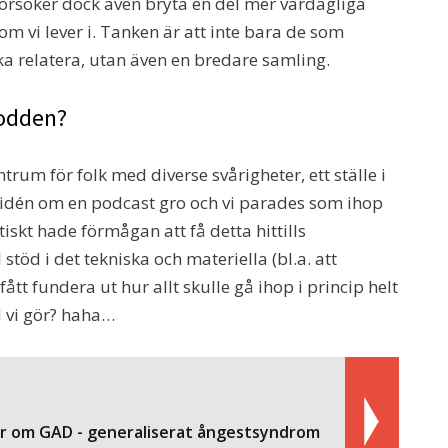
försöker dock även bryta en del mer vardagliga
m vi lever i. Tanken är att inte bara de som
a relatera, utan även en bredare samling.
podden?
trum för folk med diverse svårigheter, ett ställe i
e idén om en podcast gro och vi parades som ihop
iskt hade förmågan att få detta hittills
 stöd i det tekniska och materiella (bl.a. att
ått fundera ut hur allt skulle gå ihop i princip helt
d vi gör? haha…
er om GAD - generaliserat ångestsyndrom