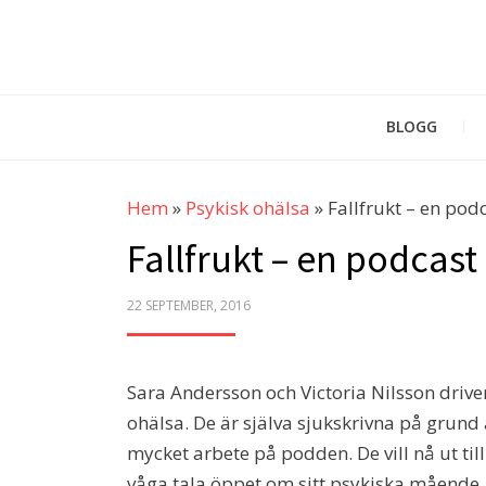
BLOGG
Hem
»
Psykisk ohälsa
»
Fallfrukt – en pod
Fallfrukt – en podcas
POSTED
22 SEPTEMBER, 2016
ON
Sara Andersson och Victoria Nilsson driv
ohälsa. De är själva sjukskrivna på grund a
mycket arbete på podden. De vill nå ut til
våga tala öppet om sitt psykiska mående.