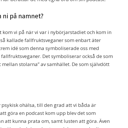
om ni på namnet?
 kom vi på när vi var i nybörjarstadiet och kom in
s så kallade fallfruktsveganer som enbart äter
 extrem idé som denna symboliserade oss med
ust fallfruktsveganer. Det symboliserar också de som
it mellan stolarna” av samhället. De som självdött
 psykisk ohälsa, till den grad att vi båda är
 att göra en podcast kom upp blev det som
n att kunna prata om, samt lusten att göra. Även