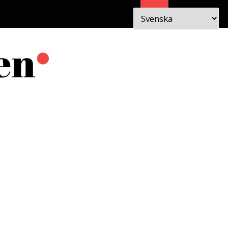
Sök
 I
OM
EN