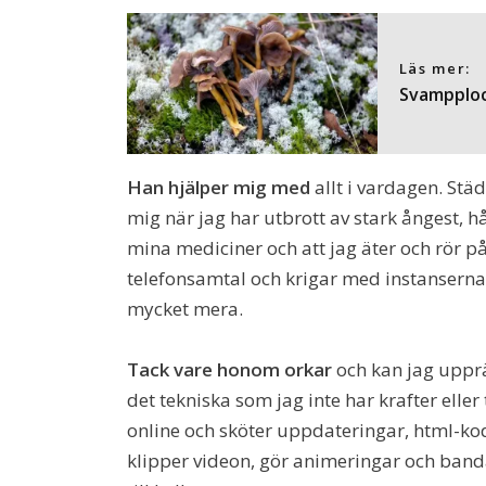
Läs mer:
Svampploc
Han hjälper mig med
allt i vardagen. Stä
mig när jag har utbrott av stark ångest, hål
mina mediciner och att jag äter och rör 
telefonsamtal och krigar med instanserna n
mycket mera.
Tack vare honom orkar
och kan jag upprä
det tekniska som jag inte har krafter eller
online och sköter uppdateringar, html-kodn
klipper videon, gör animeringar och banda