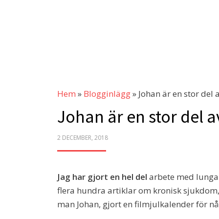
Hem
»
Blogginlägg
»
Johan är en stor del
Johan är en stor del 
POSTED
2 DECEMBER, 2018
ON
Jag har gjort en hel del
arbete med lungan 
flera hundra artiklar om kronisk sjukdom,
man Johan, gjort en filmjulkalender för n