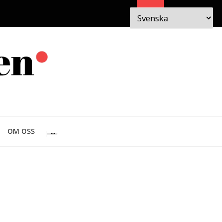
Sök
 I
OM
OM OSS
EN