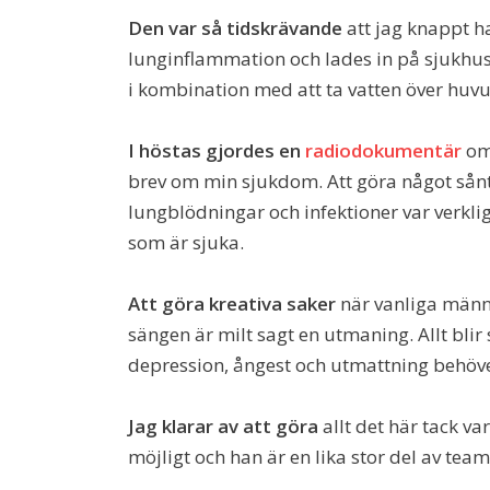
Den var så tidskrävande
att jag knappt h
lunginflammation och lades in på sjukhus
i kombination med att ta vatten över huvu
I höstas gjordes en
radiodokumentär
om 
brev om min sjukdom. Att göra något sån
lungblödningar och infektioner var verkligen
som är sjuka.
Att göra kreativa saker
när vanliga männis
sängen är milt sagt en utmaning. Allt blir
depression, ångest och utmattning behöve
Jag klarar av att göra
allt det här tack va
möjligt och han är en lika stor del av tea