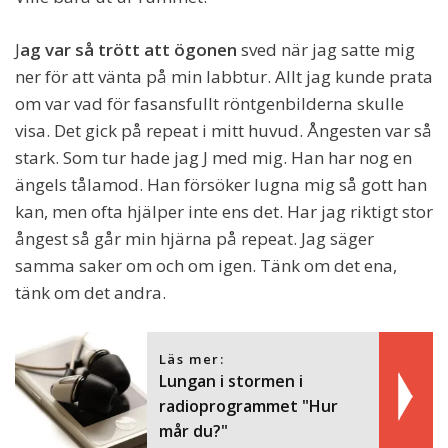
J
ag var så trött att ögonen
sved när jag satte mig
ner för att vänta på min labbtur. Allt jag kunde prata
om var vad för fasansfullt röntgenbilderna skulle
visa. Det gick på repeat i mitt huvud. Ångesten var så
stark. Som tur hade jag J med mig. Han har nog en
ängels tålamod. Han försöker lugna mig så gott han
kan, men ofta hjälper inte ens det. Har jag riktigt stor
ångest så går min hjärna på repeat. Jag säger
samma saker om och om igen. Tänk om det ena,
tänk om det andra.
Läs mer:
Lungan i stormen i
radioprogrammet "Hur
mår du?"