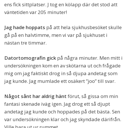
ens fick sittplatser. J tog en kölapp där det stod att
väntetiden var 205 minuter!
Jag hade hoppats
på att hela sjukhusbesöket skulle
gå på en halvtimme, men vi var på sjukhuset i
nästan tre timmar.
Datortomografin gick
på några minuter. Men mitt i
undersökningen kom en av skötarna ut och frågade
mig om jag faktiskt drog in så djupa andetag som
jag kunde. Jag mumlade ett osäkert ”joo” till svar.
Något sånt har aldrig hänt
förut, så gissa om min
fantasi skenade iväg igen. Jag drog ett så djupt
andetag jag kunde och hoppades på det bästa. Sen
var undersökningen klar och jag skyndade därifrån.
Ville bara ut ur rummet.