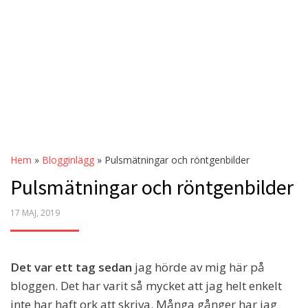
Hem
»
Blogginlägg
»
Pulsmätningar och röntgenbilder
Pulsmätningar och röntgenbilder
POSTED
17 MAJ, 2019
ON
Det var ett tag sedan
jag hörde av mig här på
bloggen. Det har varit så mycket att jag helt enkelt
inte har haft ork att skriva. Många gånger har jag