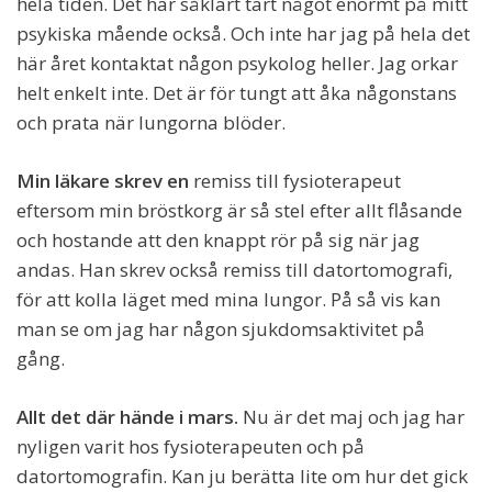
hela tiden. Det har såklart tärt något enormt på mitt
psykiska mående också. Och inte har jag på hela det
här året kontaktat någon psykolog heller. Jag orkar
helt enkelt inte. Det är för tungt att åka någonstans
och prata när lungorna blöder.
Min läkare skrev en
remiss till fysioterapeut
eftersom min bröstkorg är så stel efter allt flåsande
och hostande att den knappt rör på sig när jag
andas. Han skrev också remiss till datortomografi,
för att kolla läget med mina lungor. På så vis kan
man se om jag har någon sjukdomsaktivitet på
gång.
Allt det där hände i mars.
Nu är det maj och jag har
nyligen varit hos fysioterapeuten och på
datortomografin. Kan ju berätta lite om hur det gick