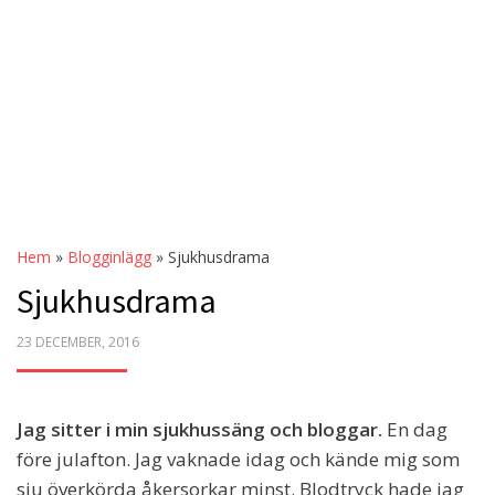
Hem
»
Blogginlägg
»
Sjukhusdrama
Sjukhusdrama
POSTED
23 DECEMBER, 2016
ON
Jag sitter i min sjukhussäng och bloggar.
En dag
före julafton. Jag vaknade idag och kände mig som
sju överkörda åkersorkar minst. Blodtryck hade jag