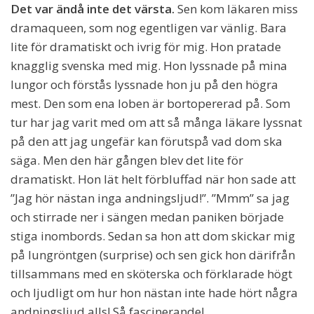
Det var ändå inte det värsta.
Sen kom läkaren miss
dramaqueen, som nog egentligen var vänlig. Bara
lite för dramatiskt och ivrig för mig. Hon pratade
knagglig svenska med mig. Hon lyssnade på mina
lungor och förstås lyssnade hon ju på den högra
mest. Den som ena loben är bortopererad på. Som
tur har jag varit med om att så många läkare lyssnat
på den att jag ungefär kan förutspå vad dom ska
säga. Men den här gången blev det lite för
dramatiskt. Hon lät helt förbluffad när hon sade att
”Jag hör nästan inga andningsljud!”. ”Mmm” sa jag
och stirrade ner i sängen medan paniken började
stiga inombords. Sedan sa hon att dom skickar mig
på lungröntgen (surprise) och sen gick hon därifrån
tillsammans med en sköterska och förklarade högt
och ljudligt om hur hon nästan inte hade hört några
andningsljud alls! Så fascinerande!