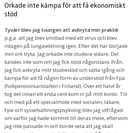
Orkade inte kämpa för att få ekonomiskt
stöd
Tyvärr blev jag tvungen att avbryta min praktik
p.g.a. att jag blev smittad med ett virus och blev
intagen på lungavdelning igen. Efter det här började
min ork tryta. Jag orkade inte studera vidare. Det
kändes inte som om jag fick stöd någonstans ifrån.
Jag fick avbryta mitt studiestöd och sätta igång och
kämpa för att få någon form av understöd från Fpa
(folkpensionsanstalten i Finland). Över ett halvt år
tog det innan ett enda cent kom in på mitt konto. Till
och med på ett specialmöte med socialen, läkare,
Fpa och sysselsättningspsykolog blev jag utfrågad
om varför jag hade kommit till deras möte, eftersom
jag inte passade in och borde veta att jag skall