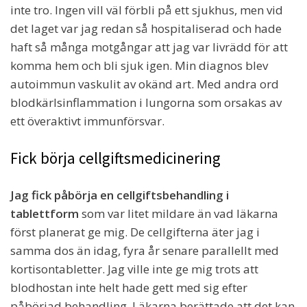
inte tro. Ingen vill väl förbli på ett sjukhus, men vid
det laget var jag redan så hospitaliserad och hade
haft så många motgångar att jag var livrädd för att
komma hem och bli sjuk igen. Min diagnos blev
autoimmun vaskulit av okänd art. Med andra ord
blodkärlsinflammation i lungorna som orsakas av
ett överaktivt immunförsvar.
Fick börja cellgiftsmedicinering
Jag fick påbörja en cellgiftsbehandling i
tablettform
som var litet mildare än vad läkarna
först planerat ge mig. De cellgifterna äter jag i
samma dos än idag, fyra år senare parallellt med
kortisontabletter. Jag ville inte ge mig trots att
blodhostan inte helt hade gett med sig efter
påbörjad behandling. Läkarna berättade att det kan