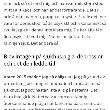
man fick stå ut med mig och han var mitt stora stöd
mitt i allt kaos, och han är det fortfarande. Det är
också min mamma, pappa och syster. Skulle det inte
vara för deras stöd, både psykiskt och ekonomiskt så
skulle jag än i denna inte klara mig. De har alla fått
lida psykiskt med mig. När en är sjuk är hela
familjen sjuk. Det är bara så.
Blev intagen på sjukhus p.g.a. depression
och det den ledde till
Våren 2015 mådde jag så dåligt
att jag på grund av
utmattning och lunginflammation hamnade in på
sjukhus. Jag sov nästan inte alls på nätterna. Det
bara inte gick. Nätterna var som en ständigt
återkommande plåga när tankarna bara snurrade i
mitt huvud. Jag fick berätta för läkarna om hur svårt