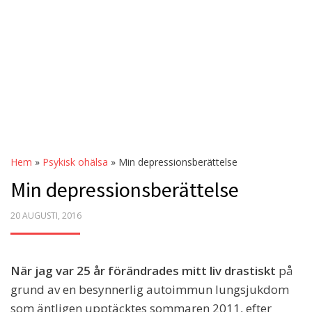
Hem
»
Psykisk ohälsa
»
Min depressionsberättelse
Min depressionsberättelse
POSTED
20 AUGUSTI, 2016
ON
När jag var 25 år förändrades mitt liv drastiskt
på
grund av en besynnerlig autoimmun lungsjukdom
som äntligen upptäcktes sommaren 2011, efter