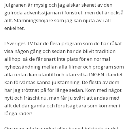
Julgranen är mysig och jag älskar skenet av den
gulröda adventsstjärnan i fönstret, men det är också
allt. Stämningshöjare som jag kan njuta av i all
enkelhet.
I Sveriges TV har de flera program som de har råkat
visa någon gång och sedan har de blivit tradition
allihop, så de får snart inte plats för en normal
nyhetssändning mellan alla filmer och program som
alla redan kan utantill och utan vilka INGEN i landet
kan förväntas känna julstämning. De flesta av dem
har jag tröttnat på för länge sedan. Kom med något
nytt och fräscht nu, man får ju svårt att andas med
allt det där gamla och förutsägbara som kommer i
långa rader!
Om man inte har orkat eller hunnit julstäda är det