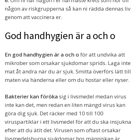
6.
Om ni har någon i er närmaste krets som hör till
någon av riskgrupperna så kan ni rädda dennas liv
genom att vaccinera er.
God handhygien är a och o
En god handhygien är a och o
för att undvika att
mikrober som orsakar sjukdomar sprids. Laga inte
mat åt andra när du är sjuk. Smitta överförs lätt till
maten via händerna eller om du hostar eller nyser.
Bakterier kan föröka
sig i livsmedel medan virus
inte kan det, men redan en liten mängd virus kan
göra dig sjuk. Det räcker med 10 till 100
viruspartiklar i ett livsmedel för att du ska insjukna
efter att du ätit det. Virusen som oftast orsakar
livsmedelsburna sjukdomar hos människan är