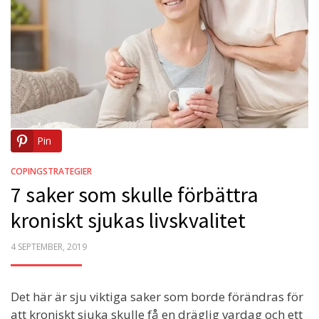
Pin
COPINGSTRATEGIER
7 saker som skulle förbättra
kroniskt sjukas livskvalitet
POSTED
4 SEPTEMBER, 2019
ON
Det här är sju viktiga saker som borde förändras för
att kroniskt sjuka skulle få en dräglig vardag och ett