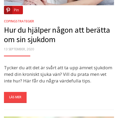
Pin
COPINGSTRATEGIER
Hur du hjälper någon att berätta
om sin sjukdom
POSTED
13 SEPTEMBER, 2020
ON
Tycker du att det är svårt att ta upp ämnet sjukdom
med din kroniskt sjuka vän? Vill du prata men vet
inte hur? Här får du några värdefulla tips.
LÄS MER