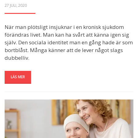
POSTED
27 JULI, 2020
ON
När man plötsligt insjuknar i en kronisk sjukdom
förändras livet. Man kan ha svårt att känna igen sig
själv. Den sociala identitet man en gång hade är som
bortblåst. Många känner att de lever något slags
dubbelliv.
LÄS MER