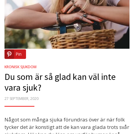
Pin
KRONISK SJUKDOM
Du som är så glad kan väl inte
vara sjuk?
POSTED
27 SEPTEMBER, 2020
ON
Något som många sjuka förundras över är när folk
tycker det är konstigt att de kan vara glada trots svår