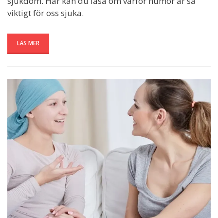
sjukdom. Här kan du läsa om varför humor är så
viktigt för oss sjuka.
LÄS MER