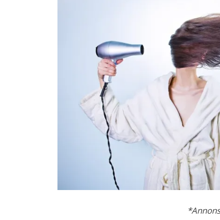
*
Annons