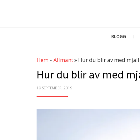
BLOGG
Hem
»
Allmänt
»
Hur du blir av med mjäll
Hur du blir av med mj
POSTED
19 SEPTEMBER, 2019
ON