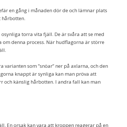
efär en gång i månaden dör de och lämnar plats
t hårbotten.
synliga torra vita fjäll. De är svåra att se med
na om denna process. När hudflagorna är större
ll.
ra varianten som ”snöar” ner på axlarna, och den
lagorna knappt är synliga kan man pröva att
r och känslig hårbotten. I andra fall kan man
l. En orsak kan vara att kroppen reagerar på en