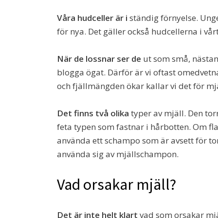
Våra hudceller är i
ständig förnyelse. Ung
för nya. Det gäller också hudcellerna i vår
När de lossnar ser de
ut som små, nästan o
blogga ögat. Därför är vi oftast omedvet
och fjällmängden ökar kallar vi det för mjä
Det finns två olika
typer av mjäll. Den tor
feta typen som fastnar i hårbotten. Om f
använda ett schampo som är avsett för tor
använda sig av mjällschampon.
Vad orsakar mjäll?
Det är inte helt klart
vad som orsakar mjäl