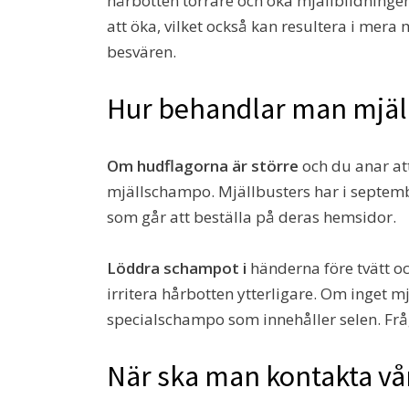
hårbotten torrare och öka mjällbildningen
att öka, vilket också kan resultera i mera
besvären.
Hur behandlar man mjäl
Om hudflagorna är större
och du anar at
mjällschampo. Mjällbusters har i septembe
som går att beställa på deras hemsidor.
Löddra schampot i
händerna före tvätt oc
irritera hårbotten ytterligare. Om inget 
specialschampo som innehåller selen. Frå
När ska man kontakta v