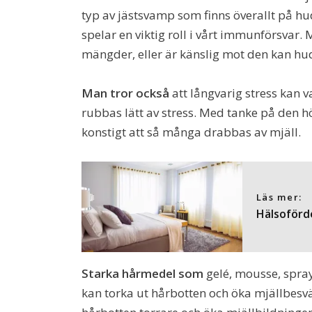
typ av jästsvamp som finns överallt på hud
spelar en viktig roll i vårt immunförsvar
mängder, eller är känslig mot den kan hu
Man tror också
att långvarig stress kan 
rubbas lätt av stress. Med tanke på den hö
konstigt att så många drabbas av mjäll.
Läs mer:
Hälsoförd
Starka hårmedel som
gelé, mousse, spray
kan torka ut hårbotten och öka mjällbesvä