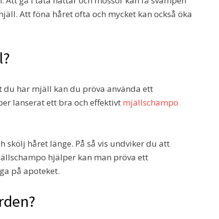
. Att gå i täta hattar och mössor kan få svampen
 mjäll. Att föna håret ofta och mycket kan också öka
l?
t du har mjäll kan du pröva använda ett
r lanserat ett bra och effektivt
mjällschampo
h skölj håret länge. På så vis undviker du att
mjällschampo hjälper kan man pröva ett
ga på apoteket.
ården?