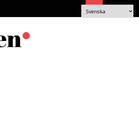
Sök
 I
OM
EN