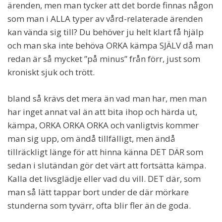
ärenden, men man tycker att det borde finnas någon
som man i ALLA typer av vård-relaterade ärenden
kan vända sig till? Du behöver ju helt klart få hjälp
och man ska inte behöva ORKA kämpa SJÄLV då man
redan är så mycket ”på minus” från förr, just som
kroniskt sjuk och trött.
bland så krävs det mera än vad man har, men man
har inget annat val än att bita ihop och härda ut,
kämpa, ORKA ORKA ORKA och vanligtvis kommer
man sig upp, om ändå tillfälligt, men ändå
tillräckligt länge för att hinna känna DET DÄR som
sedan i slutändan gör det värt att fortsätta kämpa.
Kalla det livsglädje eller vad du vill. DET där, som
man så lätt tappar bort under de där mörkare
stunderna som tyvärr, ofta blir fler än de goda.