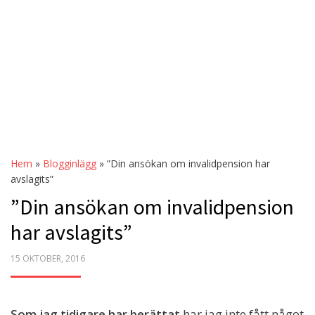
Hem
»
Blogginlägg
»
”Din ansökan om invalidpension har
avslagits”
”Din ansökan om invalidpension
har avslagits”
POSTED
15 OKTOBER, 2016
ON
Som jag tidigare har berättat
har jag inte fått något