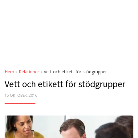
Hem
»
Relationer
»
Vett och etikett för stödgrupper
Vett och etikett för stödgrupper
POSTED
15 OKTOBER, 2016
ON