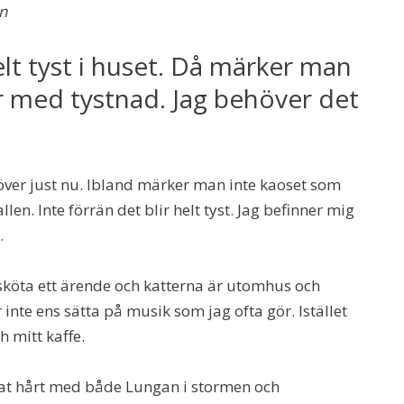
n
helt tyst i huset. Då märker man
är med tystnad. Jag behöver det
höver just nu. Ibland märker man inte kaoset som
len. Inte förrän det blir helt tyst. Jag befinner mig
.
sköta ett ärende och katterna är utomhus och
 inte ens sätta på musik som jag ofta gör. Istället
h mitt kaffe.
bbat hårt med både Lungan i stormen och