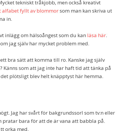
ycket tekniskt tråkjobb, men också kreativt
t alfabet fyllt av blommor
som man kan skriva ut
ma in.
tivt inlägg om hälsoångest som du kan
läsa här
.
 som jag själv har mycket problem med.
r ett bra sätt att komma till ro. Kanske jag själv
? Känns som att jag inte har haft tid att tänka på
 det plötsligt blev helt knäpptyst här hemma.
gt. Jag har svårt för bakgrundssorl som tv:n eller
 pratar bara för att de är vana att babbla på.
att orka med.