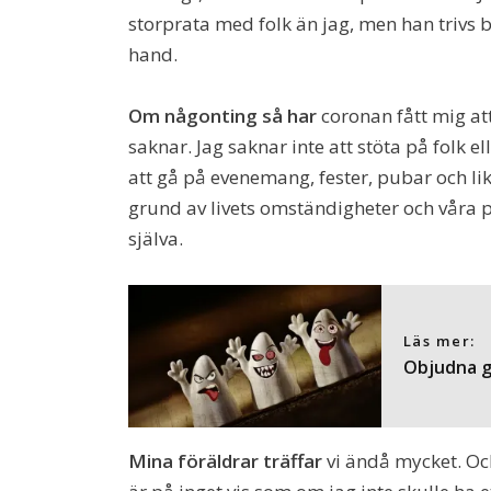
storprata med folk än jag, men han trivs bä
hand.
Om någonting så har
coronan fått mig at
saknar. Jag saknar inte att stöta på folk 
att gå på evenemang, fester, pubar och likna
grund av livets omständigheter och våra p
själva.
Läs mer:
Objudna g
Mina föräldrar träffar
vi ändå mycket. Oc