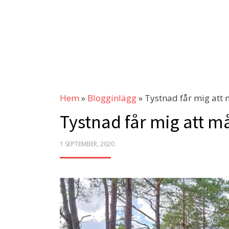
Hem
»
Blogginlägg
»
Tystnad får mig att
Tystnad får mig att m
POSTED
1 SEPTEMBER, 2020
ON