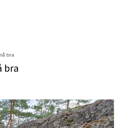
 må bra
å bra