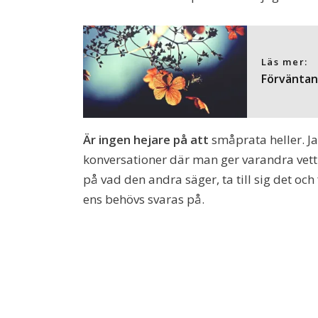
Läs mer:
Förväntans
Är ingen hejare på att
småprata heller. J
konversationer där man ger varandra vettig
på vad den andra säger, ta till sig det oc
ens behövs svaras på.