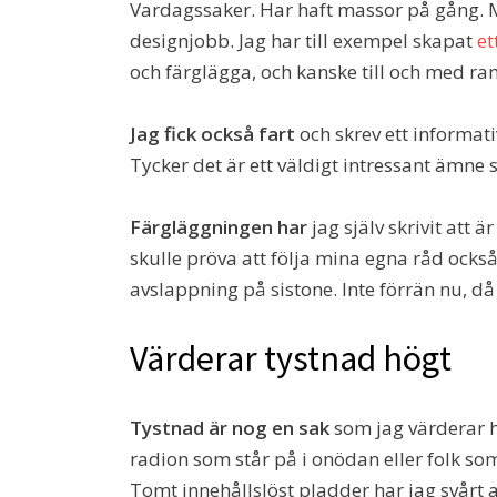
Vardagssaker. Har haft massor på gång. M
designjobb. Jag har till exempel skapat
et
och färglägga, och kanske till och med ra
Jag fick också fart
och skrev ett informa
Tycker det är ett väldigt intressant ämne
Färgläggningen har
jag själv skrivit att ä
skulle pröva att följa mina egna råd också
avslappning på sistone. Inte förrän nu, då
Värderar tystnad högt
Tystnad är nog en sak
som jag värderar hö
radion som står på i onödan eller folk som
Tomt innehållslöst pladder har jag svårt 