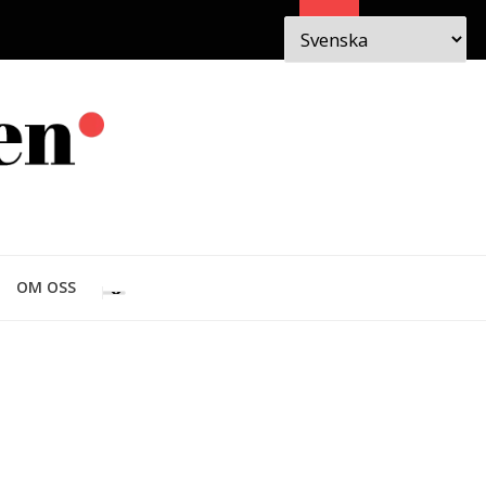
Sök
 I
OM
OM OSS
EN