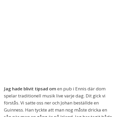
Jag hade blivit tipsad om
en pub i Ennis där dom
spelar traditionell musik live varje dag. Dit gick vi
förstås. Vi satte oss ner och Johan beställde en
Guinness. Han tyckte att man nog måste dricka en
sån när man en gång är på Irland. Jag har tagit både