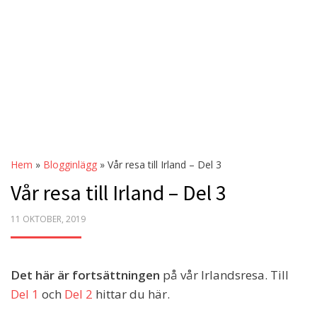
Hem
»
Blogginlägg
»
Vår resa till Irland – Del 3
Vår resa till Irland – Del 3
POSTED
11 OKTOBER, 2019
ON
Det här är fortsättningen
på vår Irlandsresa. Till
Del 1
och
Del 2
hittar du här.