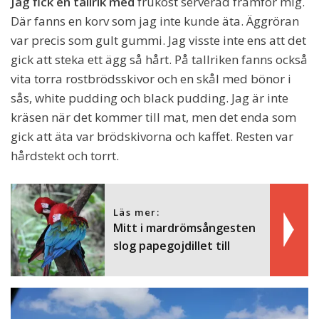
Jag fick en tallrik med
frukost serverad framför mig.
Där fanns en korv som jag inte kunde äta. Äggröran
var precis som gult gummi. Jag visste inte ens att det
gick att steka ett ägg så hårt. På tallriken fanns också
vita torra rostbrödsskivor och en skål med bönor i
sås, white pudding och black pudding. Jag är inte
kräsen när det kommer till mat, men det enda som
gick att äta var brödskivorna och kaffet. Resten var
hårdstekt och torrt.
Läs mer:
Mitt i mardrömsångesten
slog papegojdillet till