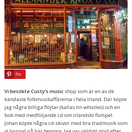
Pin
Vi besökte Custy’s music
shop som är en av de
kändaste folkmusikaffärerna i hela Irland. Där köpte
jag några billiga flöjtar (kallas tin whistles) och en
bok med medföljande cd om irländskt fiolspel.
Johan köpte några cd-skivor med bra tradmusik som
vi lyssnat på här hemma. Jag var väldigt nöjd efter