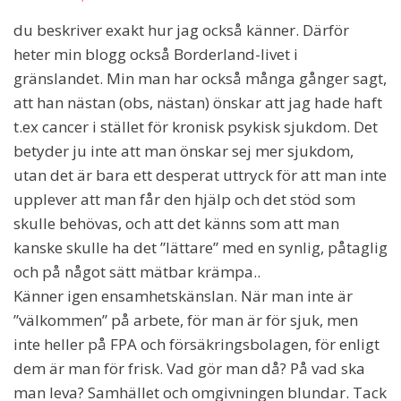
du beskriver exakt hur jag också känner. Därför
heter min blogg också Borderland-livet i
gränslandet. Min man har också många gånger sagt,
att han nästan (obs, nästan) önskar att jag hade haft
t.ex cancer i stället för kronisk psykisk sjukdom. Det
betyder ju inte att man önskar sej mer sjukdom,
utan det är bara ett desperat uttryck för att man inte
upplever att man får den hjälp och det stöd som
skulle behövas, och att det känns som att man
kanske skulle ha det ”lättare” med en synlig, påtaglig
och på något sätt mätbar krämpa..
Känner igen ensamhetskänslan. När man inte är
”välkommen” på arbete, för man är för sjuk, men
inte heller på FPA och försäkringsbolagen, för enligt
dem är man för frisk. Vad gör man då? På vad ska
man leva? Samhället och omgivningen blundar. Tack