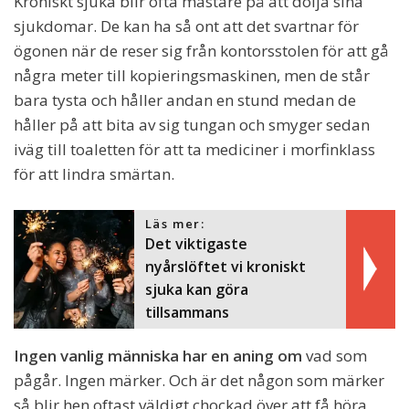
Kroniskt sjuka blir ofta mästare på att dölja sina
sjukdomar. De kan ha så ont att det svartnar för
ögonen när de reser sig från kontorsstolen för att gå
några meter till kopieringsmaskinen, men de står
bara tysta och håller andan en stund medan de
håller på att bita av sig tungan och smyger sedan
iväg till toaletten för att ta mediciner i morfinklass
för att lindra smärtan.
Läs mer:
Det viktigaste
nyårslöftet vi kroniskt
sjuka kan göra
tillsammans
Ingen vanlig människa har en aning om
vad som
pågår. Ingen märker. Och är det någon som märker
så blir hen oftast väldigt chockad över att få höra