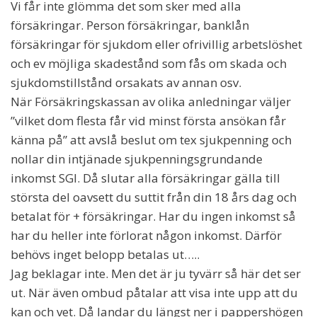
Vi får inte glömma det som sker med alla
försäkringar. Person försäkringar, banklån
försäkringar för sjukdom eller ofrivillig arbetslöshet
och ev möjliga skadestånd som fås om skada och
sjukdomstillstånd orsakats av annan osv.
När Försäkringskassan av olika anledningar väljer
”vilket dom flesta får vid minst första ansökan får
känna på” att avslå beslut om tex sjukpenning och
nollar din intjänade sjukpenningsgrundande
inkomst SGI. Då slutar alla försäkringar gälla till
största del oavsett du suttit från din 18 års dag och
betalat för + försäkringar. Har du ingen inkomst så
har du heller inte förlorat någon inkomst. Därför
behövs inget belopp betalas ut…..
Jag beklagar inte. Men det är ju tyvärr så här det ser
ut. När även ombud påtalar att visa inte upp att du
kan och vet. Då landar du längst ner i pappershögen