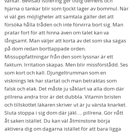
väntar. Bevisad isolering ger tidig demens och
hjärna o tankar blir som tjockt lager av bommul. När
vi väl ges möjligheter att samtala gäller det att
försöka hålla tråden och inte förvirra bort sig. Man
pratar fort för att hinna även om talet kan va
långsamt. Man väljer att korta av det som ska sägas
på dom redan borttappade orden.
Missuppfattningar från den som lyssnar är ett
faktum. Irritation skapas. Men blir missförstådd. Ses
som kort och kall. Djungeltrumman som en
visknings lek har startat och man betraktas som
falsk och elak. Det måste ju såklart va alla dom där
pillrena andra tror är det dubbla. Vitamin bristen
och tillskottet läkaren skriver ut är ju värsta knarket.
Sluta stoppa i sig dom där jäkl…. pillrena. Gör nått
åt saken istället. Du kan väl åtminstone börja
aktivera dig om dagarna istället för att bara ligga