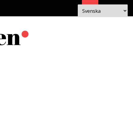
Sök
 I
OM
EN