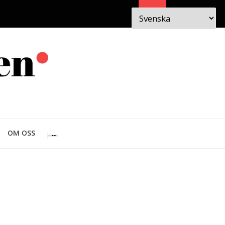
Sök
 I
OM
OM OSS
EN