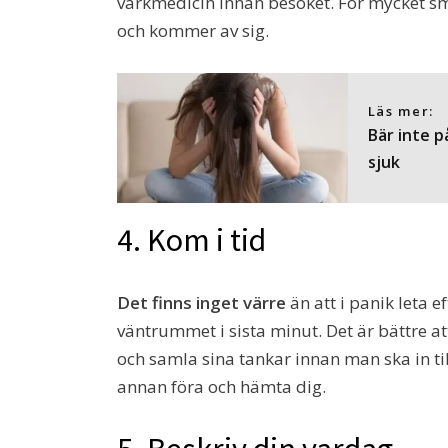
värkmedicin innan besöket. För mycket s
och kommer av sig.
Läs mer:
Bär inte p
sjuk
4. Kom i tid
Det finns inget värre
än att i panik leta 
väntrummet i sista minut. Det är bättre 
och samla sina tankar innan man ska in ti
annan föra och hämta dig.