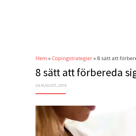
Hem
»
Copingstrategier
»
8 sätt att förbe
8 sätt att förbereda si
POSTED
24 AUGUSTI, 2018
ON