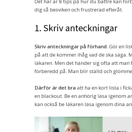
Det här är 8 tips på hur du bättre kan fö
dig så besviken och frustrerad efteråt.
1. Skriv anteckningar
Skriv anteckningar på förhand
. Gör en li
på att de kommer ihåg vad de ska säga. M
läkaren. Men det händer sig ofta att man 
förberedd på. Man blir ställd och glömmer 
Därför är det bra
att ha en kort lista i f
en blackout. Be en anhörig läsa igenom an
kan också be läkaren läsa igenom dina ante
Läs mer: