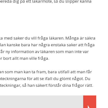
rbereda dig på ett läkarmöte, så du slipper känna
sta med saker du vill fråga läkaren. Många är säkra
an kanske bara har några enstaka saker att fråga
får ny information av läkaren som man inte var
bort allt man ville fråga.
ickan som man kan ta fram, bara utifall att man får
teckningarna för att se ifall du glömt något. Du
ckningar, så han säkert förstår dina frågor rätt.