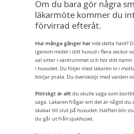
Om du bara gör några små
läkarmöte kommer du inte
förvirrad efteråt.
Hur många gånger har
inte detta hänt? D
igenom mötet i ditt huvud i flera veckor o
väl sitter i väntrummet och hör ditt namn
i huvudet. Du följer med läkaren in i mot
börjar prata. Du översköljs med värden o
Plötsligt är allt
du skulle säga som bortblå
säga. Läkaren frågar om det är något du ä
skakar till slut på huvudet. Hälften blir
du går ut från sjukhuset.