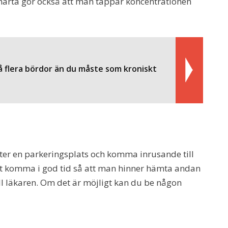
märta gör också att man tappar koncentrationen
å flera bördor än du måste som kroniskt
efter en parkeringsplats och komma inrusande till
att komma i god tid så att man hinner hämta andan
ll läkaren. Om det är möjligt kan du be någon