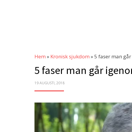
Hem
»
Kronisk sjukdom
»
5 faser man går
5 faser man går igeno
POSTED
19 AUGUSTI, 2018
ON