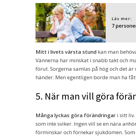
Läs mer:
7 personer
Mitt i livets värsta stund
kan man behöva f
Vännerna har minskat i snabb takt och man
förut. Sorgerna samlas på hög och det är va
händer. Men egentligen borde man ha fått 
5. När man vill göra förä
Många lyckas göra förändringar
i sitt li
som inte sviker. Ingen vill se en nära anhö
förminskar och förnekar sjukdomen. Som 