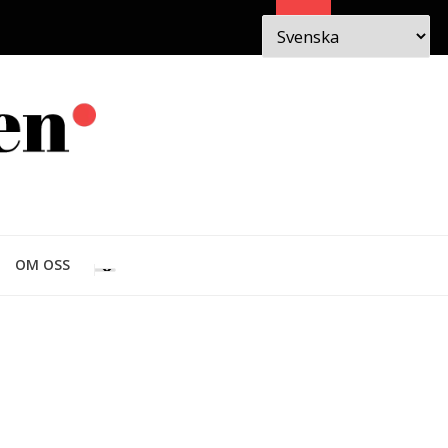
Sök
 I
OM
OM OSS
EN