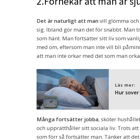
2.Förnekar att man är sj
Det är naturligt att man
vill glömma och
sig. Ibland gör man det för snabbt. Man t
som hänt. Man fortsätter sitt liv som van
med om, eftersom man inte vill bli påmind 
att man inte orkar med det som man orka
Läs mer:
Hur sover 
Många fortsätter jobba
, sköter hushålle
och upprätthåller sitt sociala liv. Trots at
som förr så fortsätter man. Tänker att det